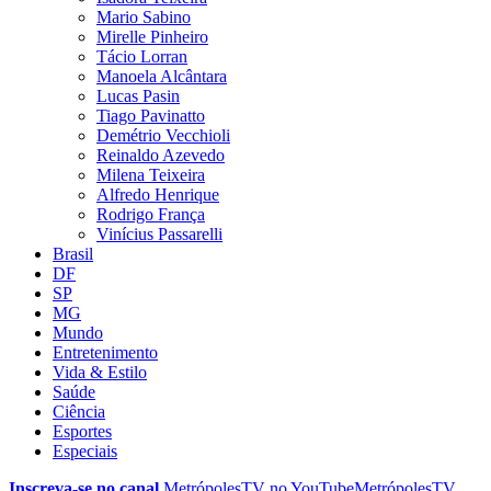
Mario Sabino
Mirelle Pinheiro
Tácio Lorran
Manoela Alcântara
Lucas Pasin
Tiago Pavinatto
Demétrio Vecchioli
Reinaldo Azevedo
Milena Teixeira
Alfredo Henrique
Rodrigo França
Vinícius Passarelli
Brasil
DF
SP
MG
Mundo
Entretenimento
Vida & Estilo
Saúde
Ciência
Esportes
Especiais
Inscreva-se no canal
MetrópolesTV no
YouTube
MetrópolesTV