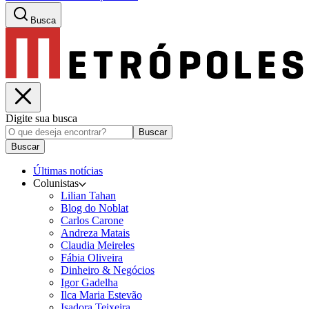
Busca
Digite sua busca
Buscar
Buscar
Últimas notícias
Colunistas
Lilian Tahan
Blog do Noblat
Carlos Carone
Andreza Matais
Claudia Meireles
Fábia Oliveira
Dinheiro & Negócios
Igor Gadelha
Ilca Maria Estevão
Isadora Teixeira