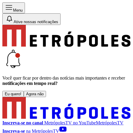
Menu
Ative nossas notificações
Você quer ficar por dentro das notícias mais importantes e receber
notificações em tempo real?
Eu quero!
Agora não
Inscreva-se no canal
MetrópolesTV no
YouTube
MetrópolesTV
Inscreva-se
na MetrópolesTV