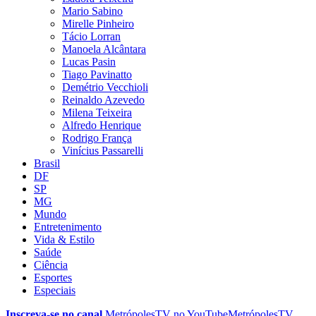
Mario Sabino
Mirelle Pinheiro
Tácio Lorran
Manoela Alcântara
Lucas Pasin
Tiago Pavinatto
Demétrio Vecchioli
Reinaldo Azevedo
Milena Teixeira
Alfredo Henrique
Rodrigo França
Vinícius Passarelli
Brasil
DF
SP
MG
Mundo
Entretenimento
Vida & Estilo
Saúde
Ciência
Esportes
Especiais
Inscreva-se no canal
MetrópolesTV no
YouTube
MetrópolesTV