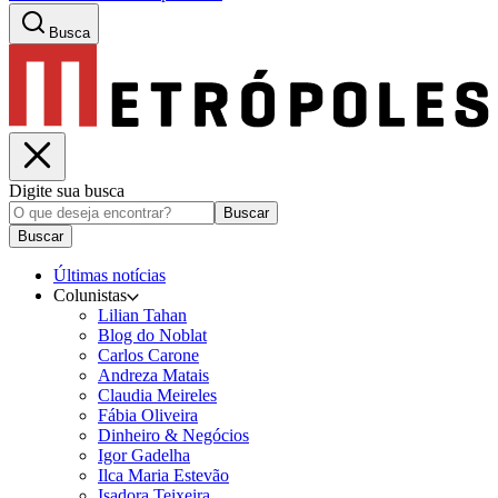
Busca
Digite sua busca
Buscar
Buscar
Últimas notícias
Colunistas
Lilian Tahan
Blog do Noblat
Carlos Carone
Andreza Matais
Claudia Meireles
Fábia Oliveira
Dinheiro & Negócios
Igor Gadelha
Ilca Maria Estevão
Isadora Teixeira