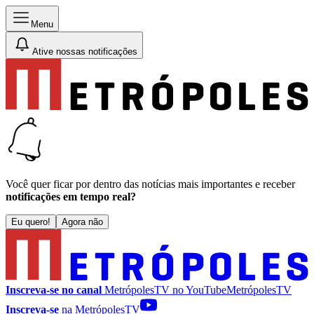
Menu
Ative nossas notificações
Você quer ficar por dentro das notícias mais importantes e receber
notificações em tempo real?
Eu quero!
Agora não
Inscreva-se no canal
MetrópolesTV no
YouTube
MetrópolesTV
Inscreva-se
na MetrópolesTV