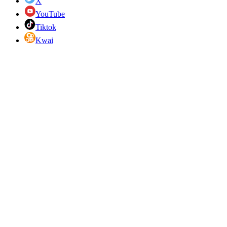
X
YouTube
Tiktok
Kwai