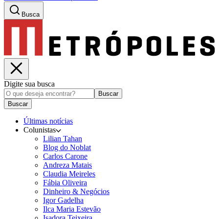
Busca
Digite sua busca
Buscar
Buscar
Últimas notícias
Colunistas
Lilian Tahan
Blog do Noblat
Carlos Carone
Andreza Matais
Claudia Meireles
Fábia Oliveira
Dinheiro & Negócios
Igor Gadelha
Ilca Maria Estevão
Isadora Teixeira