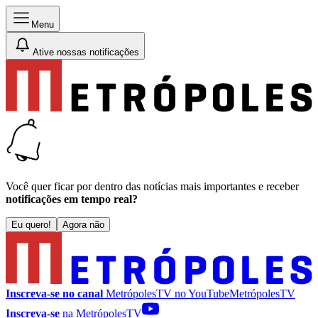
Menu
Ative nossas notificações
Você quer ficar por dentro das notícias mais importantes e receber
notificações em tempo real?
Eu quero!
Agora não
Inscreva-se no canal
MetrópolesTV no
YouTube
MetrópolesTV
Inscreva-se
na MetrópolesTV