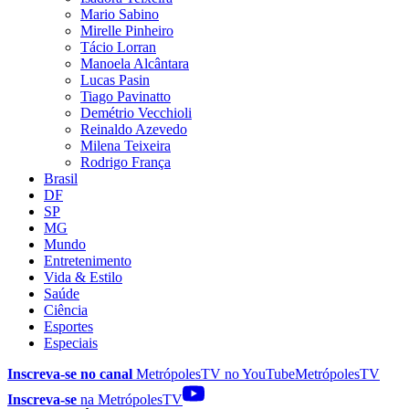
Mario Sabino
Mirelle Pinheiro
Tácio Lorran
Manoela Alcântara
Lucas Pasin
Tiago Pavinatto
Demétrio Vecchioli
Reinaldo Azevedo
Milena Teixeira
Rodrigo França
Brasil
DF
SP
MG
Mundo
Entretenimento
Vida & Estilo
Saúde
Ciência
Esportes
Especiais
Inscreva-se no canal
MetrópolesTV no
YouTube
MetrópolesTV
Inscreva-se
na MetrópolesTV