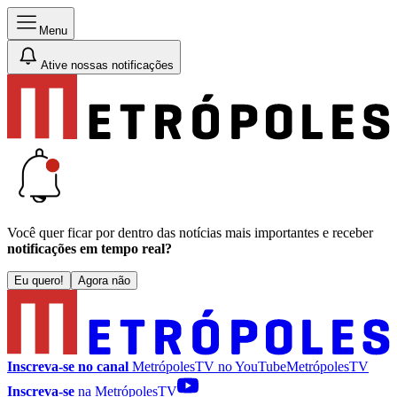
Menu
Ative nossas notificações
Você quer ficar por dentro das notícias mais importantes e receber
notificações em tempo real?
Eu quero!
Agora não
Inscreva-se no canal
MetrópolesTV no
YouTube
MetrópolesTV
Inscreva-se
na MetrópolesTV