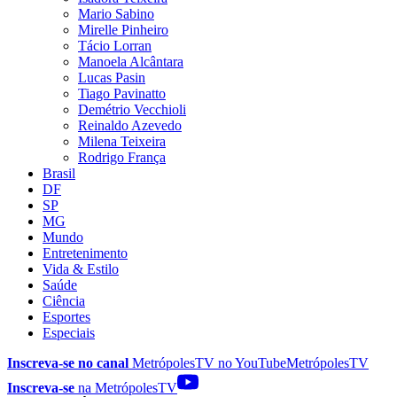
Mario Sabino
Mirelle Pinheiro
Tácio Lorran
Manoela Alcântara
Lucas Pasin
Tiago Pavinatto
Demétrio Vecchioli
Reinaldo Azevedo
Milena Teixeira
Rodrigo França
Brasil
DF
SP
MG
Mundo
Entretenimento
Vida & Estilo
Saúde
Ciência
Esportes
Especiais
Inscreva-se no canal
MetrópolesTV no
YouTube
MetrópolesTV
Inscreva-se
na MetrópolesTV