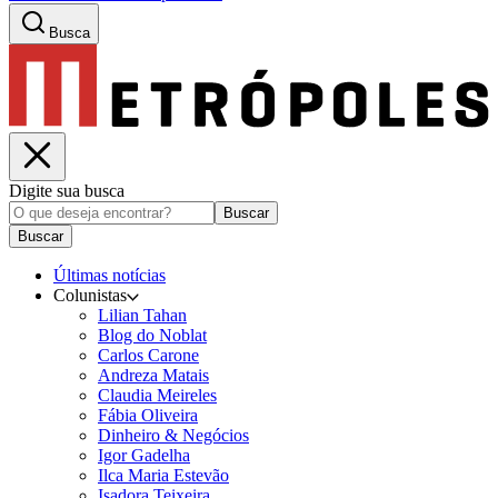
Busca
Digite sua busca
Buscar
Buscar
Últimas notícias
Colunistas
Lilian Tahan
Blog do Noblat
Carlos Carone
Andreza Matais
Claudia Meireles
Fábia Oliveira
Dinheiro & Negócios
Igor Gadelha
Ilca Maria Estevão
Isadora Teixeira