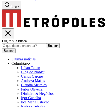
Busca
Digite sua busca
Buscar
Buscar
Últimas notícias
Colunistas
Lilian Tahan
Blog do Noblat
Carlos Carone
Andreza Matais
Claudia Meireles
Fábia Oliveira
Dinheiro & Negócios
Igor Gadelha
Ilca Maria Estevão
Isadora Teixeira