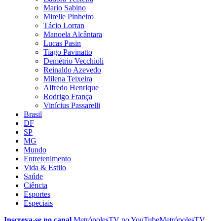
Mario Sabino
Mirelle Pinheiro
Tácio Lorran
Manoela Alcântara
Lucas Pasin
Tiago Pavinatto
Demétrio Vecchioli
Reinaldo Azevedo
Milena Teixeira
Alfredo Henrique
Rodrigo França
Vinícius Passarelli
Brasil
DF
SP
MG
Mundo
Entretenimento
Vida & Estilo
Saúde
Ciência
Esportes
Especiais
Inscreva-se no canal
MetrópolesTV no
YouTube
MetrópolesTV