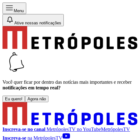
Menu
Ative nossas notificações
Você quer ficar por dentro das notícias mais importantes e receber
notificações em tempo real?
Eu quero!
Agora não
Inscreva-se no canal
MetrópolesTV no
YouTube
MetrópolesTV
Inscreva-se
na MetrópolesTV