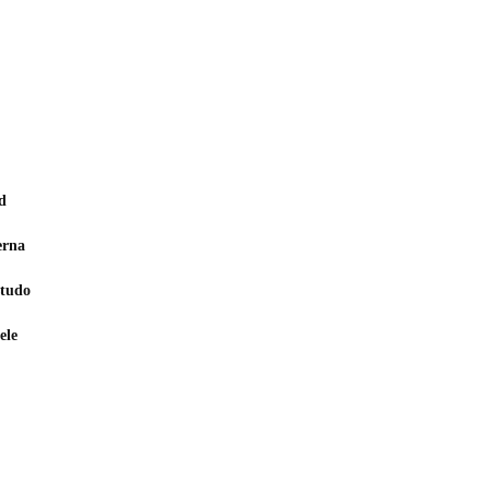
d
erna
studo
ele