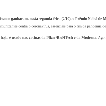
eissman
ganharam, nesta segunda-feira (2/10), o Prêmio Nobel de 
unizantes contra o coronavírus, essenciais para o fim da pandemia d
 hoje, é
usado nas vacinas da Pfizer/BioNTech e da Moderna
. Agor