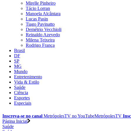
Mirelle Pinheiro
Tácio Lorran
Manoela Alcântara
Lucas Pasin
Tiago Pavinatto
Demétrio Vecchioli
Reinaldo Azevedo
Milena Teixeira
Rodrigo França
Brasil
DF
SP
MG
Mundo
Entretenimento
Vida & Estilo
Saúde
Ciência
Esportes
Especiais
Inscreva-se no canal
MetrópolesTV no
YouTube
MetrópolesTV
Insc
Página Inicial
Saúde