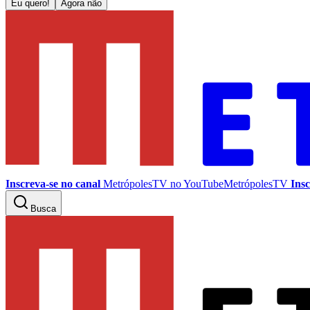
Eu quero!
Agora não
Inscreva-se no canal
MetrópolesTV no
YouTube
MetrópolesTV
Insc
Busca