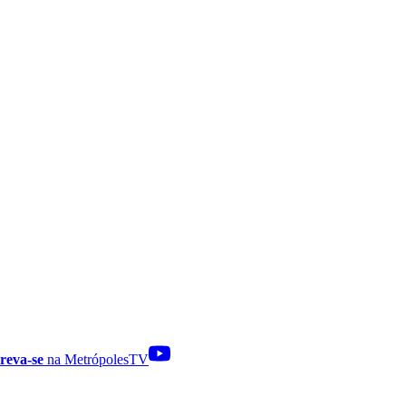
reva-se
na MetrópolesTV