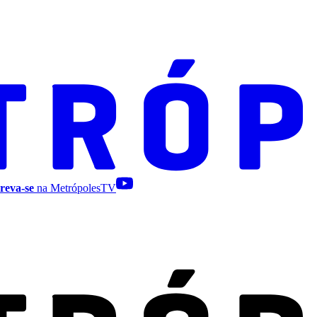
reva-se
na MetrópolesTV