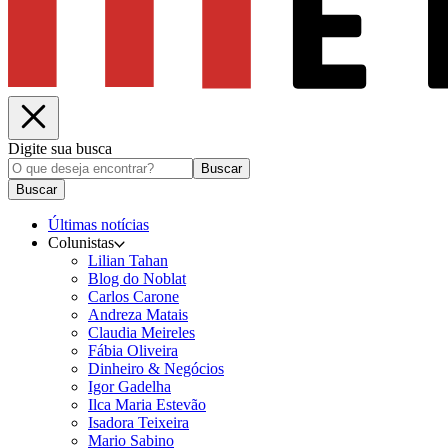
Digite sua busca
Buscar
Buscar
Últimas notícias
Colunistas
Lilian Tahan
Blog do Noblat
Carlos Carone
Andreza Matais
Claudia Meireles
Fábia Oliveira
Dinheiro & Negócios
Igor Gadelha
Ilca Maria Estevão
Isadora Teixeira
Mario Sabino