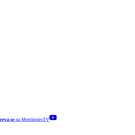
reva-se
na MetrópolesTV