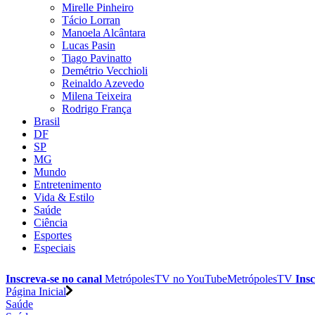
Mirelle Pinheiro
Tácio Lorran
Manoela Alcântara
Lucas Pasin
Tiago Pavinatto
Demétrio Vecchioli
Reinaldo Azevedo
Milena Teixeira
Rodrigo França
Brasil
DF
SP
MG
Mundo
Entretenimento
Vida & Estilo
Saúde
Ciência
Esportes
Especiais
Inscreva-se no canal
MetrópolesTV no
YouTube
MetrópolesTV
Insc
Página Inicial
Saúde