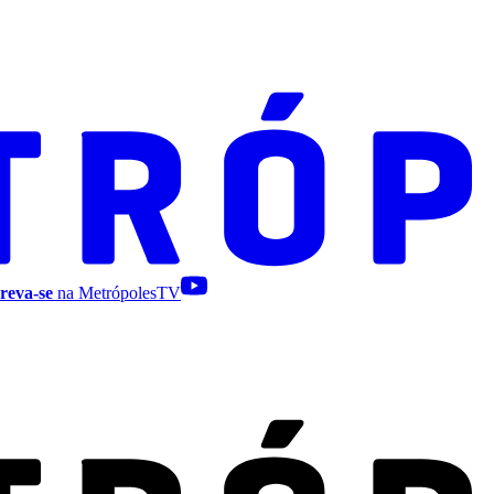
reva-se
na MetrópolesTV