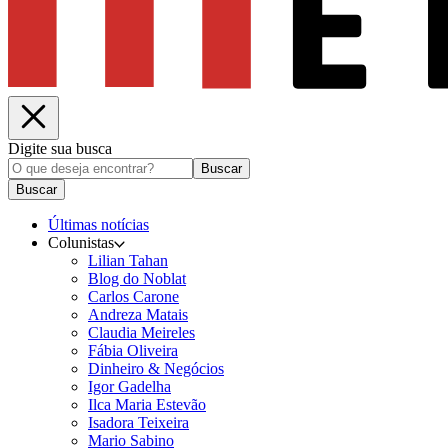
Digite sua busca
Buscar
Buscar
Últimas notícias
Colunistas
Lilian Tahan
Blog do Noblat
Carlos Carone
Andreza Matais
Claudia Meireles
Fábia Oliveira
Dinheiro & Negócios
Igor Gadelha
Ilca Maria Estevão
Isadora Teixeira
Mario Sabino