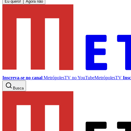
Eu quero!
Agora não
Inscreva-se no canal
MetrópolesTV no
YouTube
MetrópolesTV
Insc
Busca