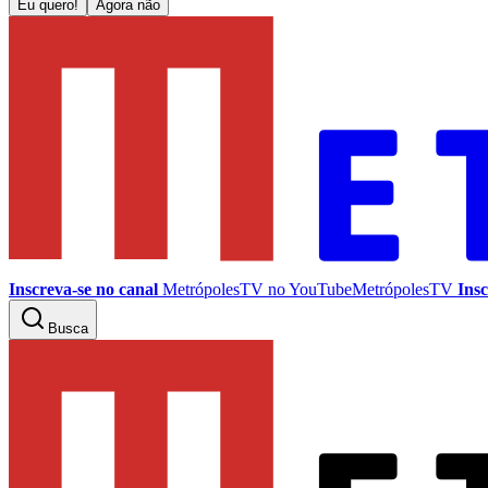
Eu quero!
Agora não
Inscreva-se no canal
MetrópolesTV no
YouTube
MetrópolesTV
Insc
Busca