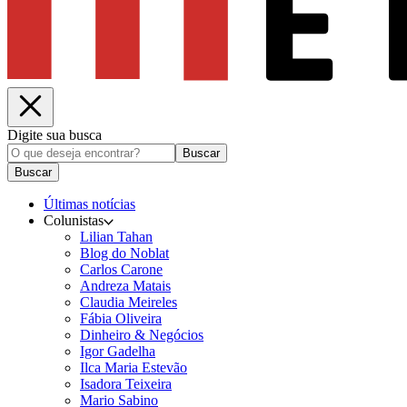
Digite sua busca
Buscar
Buscar
Últimas notícias
Colunistas
Lilian Tahan
Blog do Noblat
Carlos Carone
Andreza Matais
Claudia Meireles
Fábia Oliveira
Dinheiro & Negócios
Igor Gadelha
Ilca Maria Estevão
Isadora Teixeira
Mario Sabino