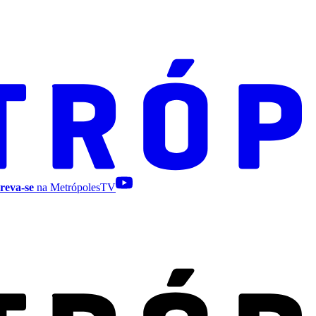
reva-se
na MetrópolesTV