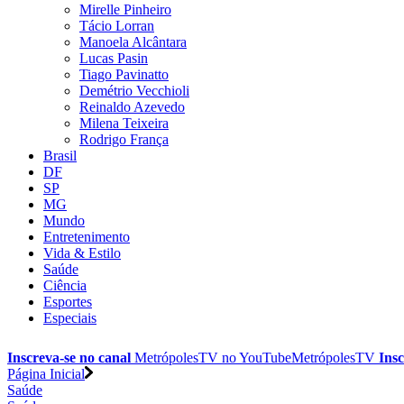
Mirelle Pinheiro
Tácio Lorran
Manoela Alcântara
Lucas Pasin
Tiago Pavinatto
Demétrio Vecchioli
Reinaldo Azevedo
Milena Teixeira
Rodrigo França
Brasil
DF
SP
MG
Mundo
Entretenimento
Vida & Estilo
Saúde
Ciência
Esportes
Especiais
Inscreva-se no canal
MetrópolesTV no
YouTube
MetrópolesTV
Insc
Página Inicial
Saúde