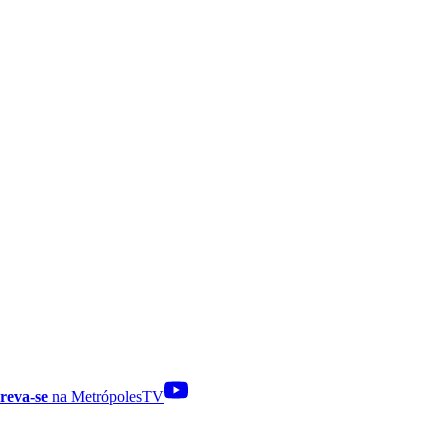
reva-se
na MetrópolesTV