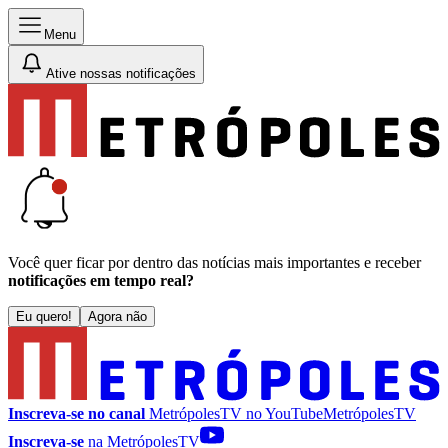
Menu
Ative nossas notificações
Você quer ficar por dentro das notícias mais importantes e receber
notificações em tempo real?
Eu quero!
Agora não
Inscreva-se no canal
MetrópolesTV no
YouTube
MetrópolesTV
Inscreva-se
na MetrópolesTV