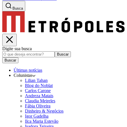
Busca
Digite sua busca
Buscar
Buscar
Últimas notícias
Colunistas
Lilian Tahan
Blog do Noblat
Carlos Carone
Andreza Matais
Claudia Meireles
Fábia Oliveira
Dinheiro & Negócios
Igor Gadelha
Ilca Maria Estevão
Isadora Teixeira