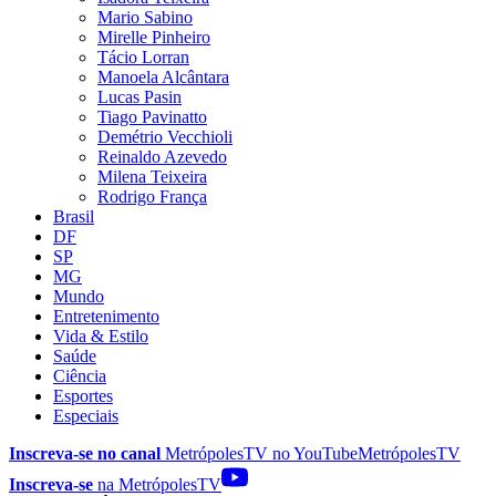
Mario Sabino
Mirelle Pinheiro
Tácio Lorran
Manoela Alcântara
Lucas Pasin
Tiago Pavinatto
Demétrio Vecchioli
Reinaldo Azevedo
Milena Teixeira
Rodrigo França
Brasil
DF
SP
MG
Mundo
Entretenimento
Vida & Estilo
Saúde
Ciência
Esportes
Especiais
Inscreva-se no canal
MetrópolesTV no
YouTube
MetrópolesTV
Inscreva-se
na MetrópolesTV