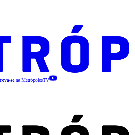
reva-se
na MetrópolesTV