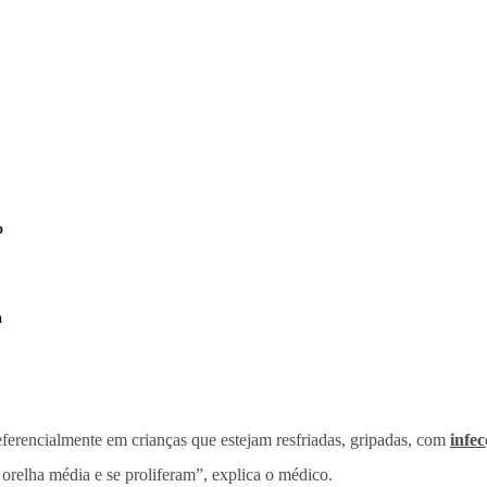
o
a
ferencialmente em crianças que estejam resfriadas, gripadas, com
infec
a orelha média e se proliferam”, explica o médico.