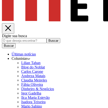
Digite sua busca
Buscar
Buscar
Últimas notícias
Colunistas
Lilian Tahan
Blog do Noblat
Carlos Carone
Andreza Matais
Claudia Meireles
Fábia Oliveira
Dinheiro & Negócios
Igor Gadelha
Ilca Maria Estevão
Isadora Teixeira
Mario Sabino