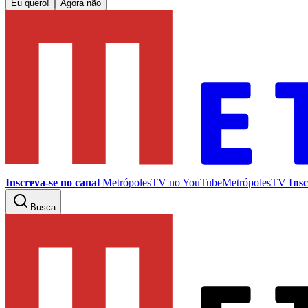
Eu quero!
Agora não
Inscreva-se no canal
MetrópolesTV no
YouTube
MetrópolesTV
Insc
Busca