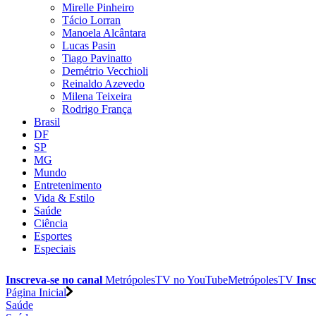
Mirelle Pinheiro
Tácio Lorran
Manoela Alcântara
Lucas Pasin
Tiago Pavinatto
Demétrio Vecchioli
Reinaldo Azevedo
Milena Teixeira
Rodrigo França
Brasil
DF
SP
MG
Mundo
Entretenimento
Vida & Estilo
Saúde
Ciência
Esportes
Especiais
Inscreva-se no canal
MetrópolesTV no
YouTube
MetrópolesTV
Insc
Página Inicial
Saúde