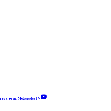
reva-se
na MetrópolesTV