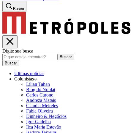
Busca
Digite sua busca
Buscar
Buscar
Últimas notícias
Colunistas
Lilian Tahan
Blog do Noblat
Carlos Carone
Andreza Matais
Claudia Meireles
Fábia Oliveira
Dinheiro & Negócios
Igor Gadelha
Ilca Maria Estevão
Isadora Teixeira