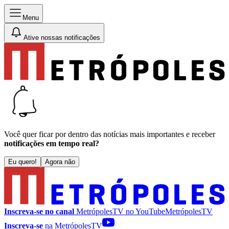
Menu
Ative nossas notificações
Você quer ficar por dentro das notícias mais importantes e receber
notificações em tempo real?
Eu quero!
Agora não
Inscreva-se no canal
MetrópolesTV no
YouTube
MetrópolesTV
Inscreva-se
na MetrópolesTV