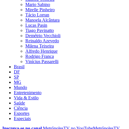
Mario Sabino
Mirelle Pinheiro
Tácio Lorran
Manoela Alcântara
Lucas Pasin
Tiago Pavinatto
Demétrio Vecchioli
Reinaldo Azevedo
Milena Teixeira
Alfredo Henrique
Rodrigo França
Vinícius Passarelli
Brasil
DF
SP
MG
Mundo
Entretenimento
Vida & Estilo
Saúde
Ciência
Esportes
Especiais
Inscreva-se no canal
MetrópolesTV no
YouTube
MetrópolesTV