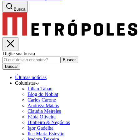
Busca
Digite sua busca
Buscar
Buscar
Últimas notícias
Colunistas
Lilian Tahan
Blog do Noblat
Carlos Carone
Andreza Matais
Claudia Meireles
Fábia Oliveira
Dinheiro & Negócios
Igor Gadelha
Ilca Maria Estevão
Isadora Teixeira