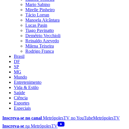
Mario Sabino
Mirelle Pinheiro
Tácio Lorran
Manoela Alcântara
Lucas Pasin
Tiago Pavinatto
Demétrio Vecchioli
Reinaldo Azevedo
Milena Teixeira
Rodrigo França
Brasil
DF
SP
MG
Mundo
Entretenimento
Vida & Estilo
Saúde
Ciência
Esportes
Especiais
Inscreva-se no canal
MetrópolesTV no
YouTube
MetrópolesTV
Inscreva-se
na MetrópolesTV