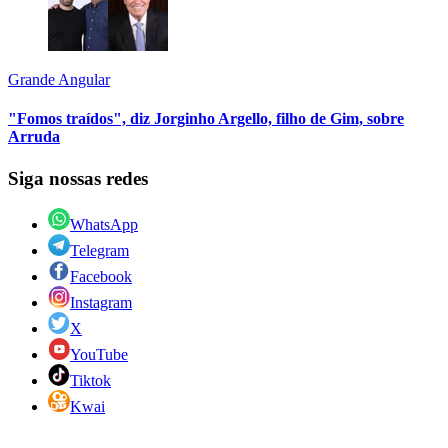
Grande Angular
"Fomos traídos", diz Jorginho Argello, filho de Gim, sobre
Arruda
Siga nossas redes
WhatsApp
Telegram
Facebook
Instagram
X
YouTube
Tiktok
Kwai