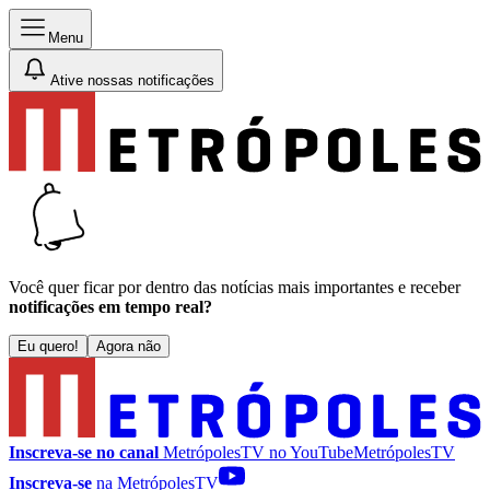
Menu
Ative nossas notificações
Você quer ficar por dentro das notícias mais importantes e receber
notificações em tempo real?
Eu quero!
Agora não
Inscreva-se no canal
MetrópolesTV no
YouTube
MetrópolesTV
Inscreva-se
na MetrópolesTV