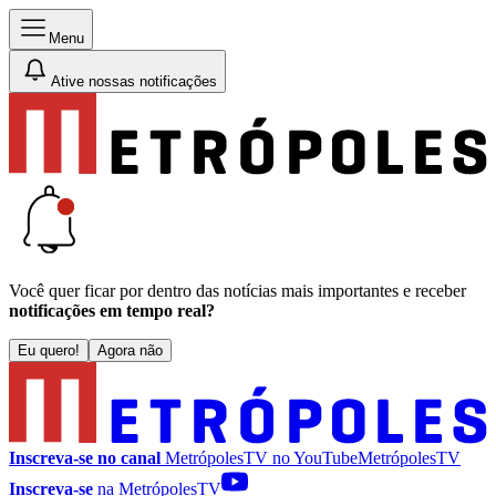
Menu
Ative nossas notificações
Você quer ficar por dentro das notícias mais importantes e receber
notificações em tempo real?
Eu quero!
Agora não
Inscreva-se no canal
MetrópolesTV no
YouTube
MetrópolesTV
Inscreva-se
na MetrópolesTV