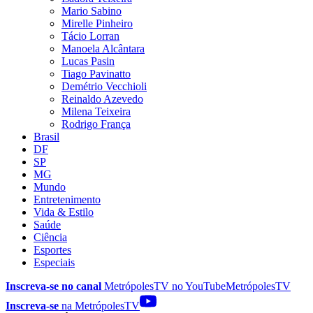
Mario Sabino
Mirelle Pinheiro
Tácio Lorran
Manoela Alcântara
Lucas Pasin
Tiago Pavinatto
Demétrio Vecchioli
Reinaldo Azevedo
Milena Teixeira
Rodrigo França
Brasil
DF
SP
MG
Mundo
Entretenimento
Vida & Estilo
Saúde
Ciência
Esportes
Especiais
Inscreva-se no canal
MetrópolesTV no
YouTube
MetrópolesTV
Inscreva-se
na MetrópolesTV