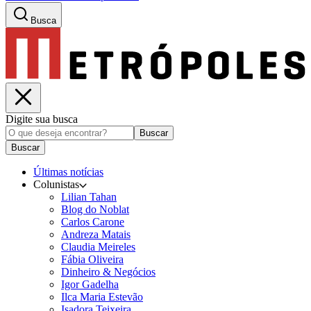
Busca
Digite sua busca
Buscar
Buscar
Últimas notícias
Colunistas
Lilian Tahan
Blog do Noblat
Carlos Carone
Andreza Matais
Claudia Meireles
Fábia Oliveira
Dinheiro & Negócios
Igor Gadelha
Ilca Maria Estevão
Isadora Teixeira