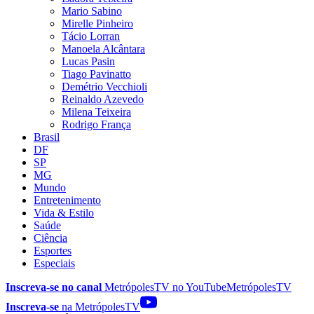
Mario Sabino
Mirelle Pinheiro
Tácio Lorran
Manoela Alcântara
Lucas Pasin
Tiago Pavinatto
Demétrio Vecchioli
Reinaldo Azevedo
Milena Teixeira
Rodrigo França
Brasil
DF
SP
MG
Mundo
Entretenimento
Vida & Estilo
Saúde
Ciência
Esportes
Especiais
Inscreva-se no canal
MetrópolesTV no
YouTube
MetrópolesTV
Inscreva-se
na MetrópolesTV