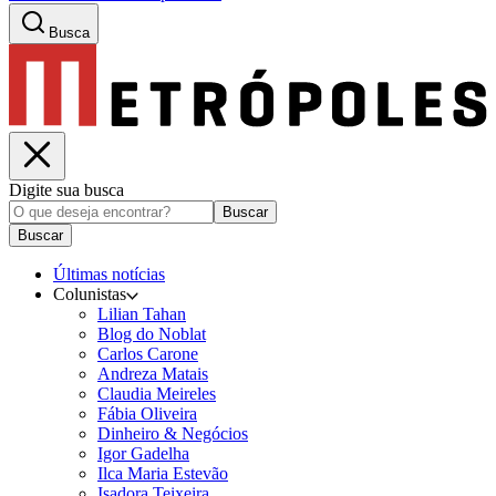
Busca
Digite sua busca
Buscar
Buscar
Últimas notícias
Colunistas
Lilian Tahan
Blog do Noblat
Carlos Carone
Andreza Matais
Claudia Meireles
Fábia Oliveira
Dinheiro & Negócios
Igor Gadelha
Ilca Maria Estevão
Isadora Teixeira