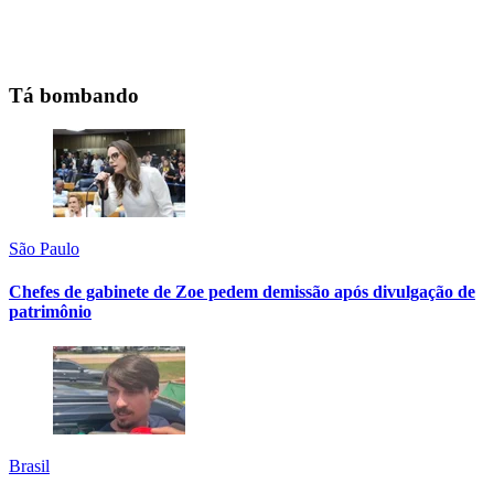
Tá bombando
São Paulo
Chefes de gabinete de Zoe pedem demissão após divulgação de
patrimônio
Brasil