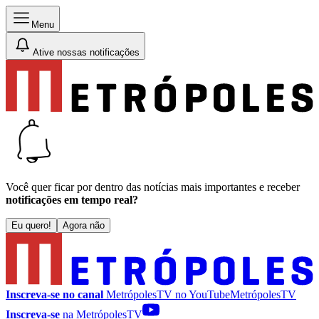
Menu
Ative nossas notificações
Você quer ficar por dentro das notícias mais importantes e receber
notificações em tempo real?
Eu quero!
Agora não
Inscreva-se no canal
MetrópolesTV no
YouTube
MetrópolesTV
Inscreva-se
na MetrópolesTV