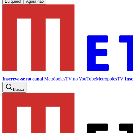
Eu quero!
Agora não
Inscreva-se no canal
MetrópolesTV no
YouTube
MetrópolesTV
Insc
Busca