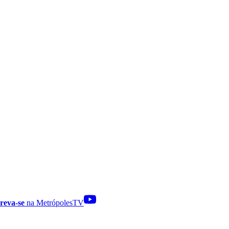
reva-se
na MetrópolesTV