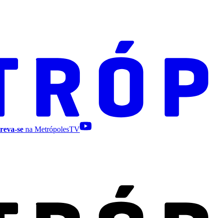
reva-se
na MetrópolesTV