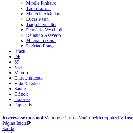
Mirelle Pinheiro
Tácio Lorran
Manoela Alcântara
Lucas Pasin
Tiago Pavinatto
Demétrio Vecchioli
Reinaldo Azevedo
Milena Teixeira
Rodrigo França
Brasil
DF
SP
MG
Mundo
Entretenimento
Vida & Estilo
Saúde
Ciência
Esportes
Especiais
Inscreva-se no canal
MetrópolesTV no
YouTube
MetrópolesTV
Insc
Página Inicial
Saúde