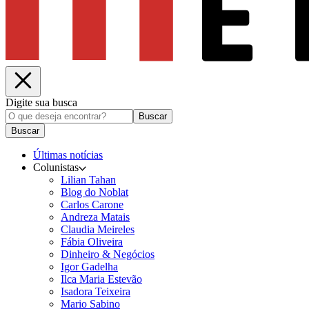
Digite sua busca
Buscar
Buscar
Últimas notícias
Colunistas
Lilian Tahan
Blog do Noblat
Carlos Carone
Andreza Matais
Claudia Meireles
Fábia Oliveira
Dinheiro & Negócios
Igor Gadelha
Ilca Maria Estevão
Isadora Teixeira
Mario Sabino