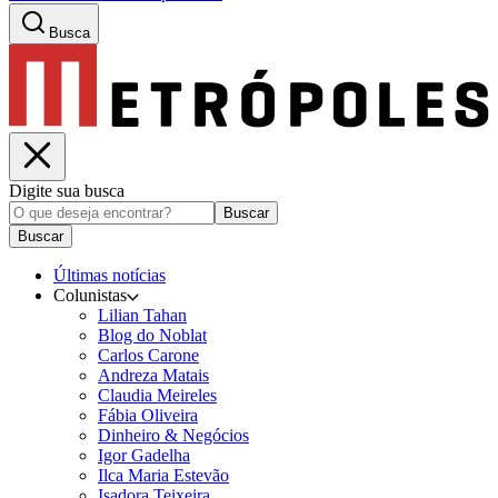
Busca
Digite sua busca
Buscar
Buscar
Últimas notícias
Colunistas
Lilian Tahan
Blog do Noblat
Carlos Carone
Andreza Matais
Claudia Meireles
Fábia Oliveira
Dinheiro & Negócios
Igor Gadelha
Ilca Maria Estevão
Isadora Teixeira