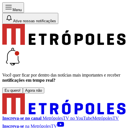
Menu
Ative nossas notificações
Você quer ficar por dentro das notícias mais importantes e receber
notificações em tempo real?
Eu quero!
Agora não
Inscreva-se no canal
MetrópolesTV no
YouTube
MetrópolesTV
Inscreva-se
na MetrópolesTV