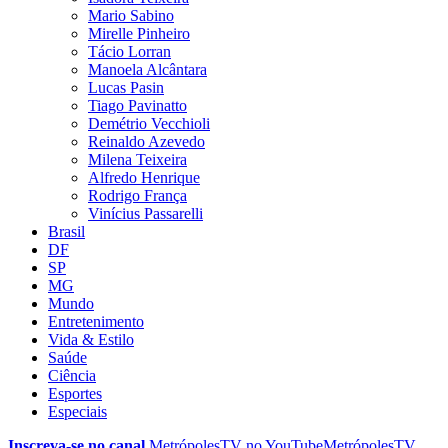
Mario Sabino
Mirelle Pinheiro
Tácio Lorran
Manoela Alcântara
Lucas Pasin
Tiago Pavinatto
Demétrio Vecchioli
Reinaldo Azevedo
Milena Teixeira
Alfredo Henrique
Rodrigo França
Vinícius Passarelli
Brasil
DF
SP
MG
Mundo
Entretenimento
Vida & Estilo
Saúde
Ciência
Esportes
Especiais
Inscreva-se no canal
MetrópolesTV no
YouTube
MetrópolesTV