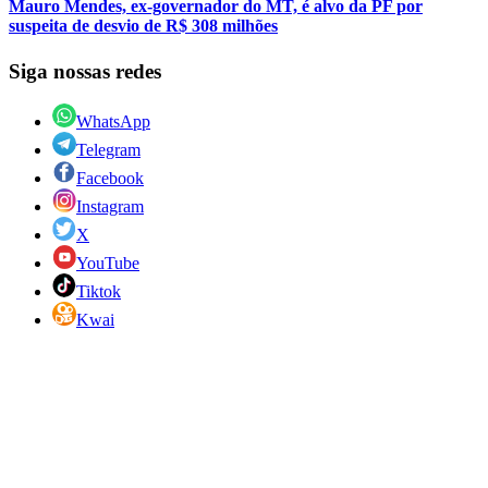
Mauro Mendes, ex-governador do MT, é alvo da PF por
suspeita de desvio de R$ 308 milhões
Siga nossas redes
WhatsApp
Telegram
Facebook
Instagram
X
YouTube
Tiktok
Kwai