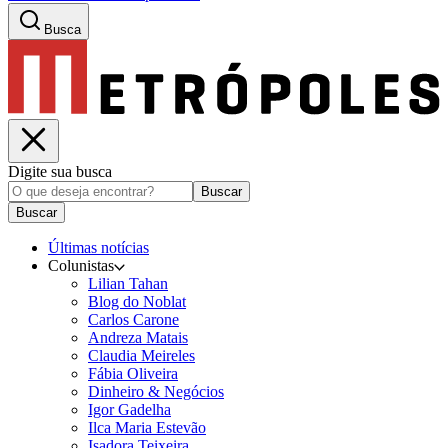
Busca
Digite sua busca
Buscar
Buscar
Últimas notícias
Colunistas
Lilian Tahan
Blog do Noblat
Carlos Carone
Andreza Matais
Claudia Meireles
Fábia Oliveira
Dinheiro & Negócios
Igor Gadelha
Ilca Maria Estevão
Isadora Teixeira