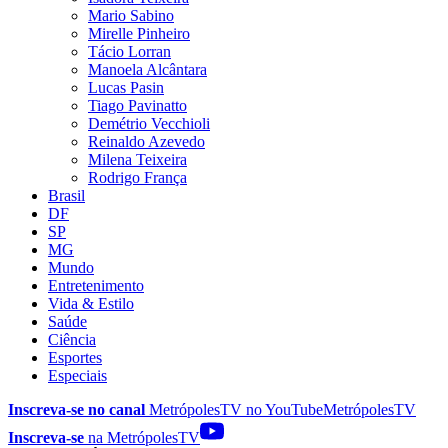
Mario Sabino
Mirelle Pinheiro
Tácio Lorran
Manoela Alcântara
Lucas Pasin
Tiago Pavinatto
Demétrio Vecchioli
Reinaldo Azevedo
Milena Teixeira
Rodrigo França
Brasil
DF
SP
MG
Mundo
Entretenimento
Vida & Estilo
Saúde
Ciência
Esportes
Especiais
Inscreva-se no canal
MetrópolesTV no
YouTube
MetrópolesTV
Inscreva-se
na MetrópolesTV