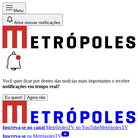
Menu
Ative nossas notificações
Você quer ficar por dentro das notícias mais importantes e receber
notificações em tempo real?
Eu quero!
Agora não
Inscreva-se no canal
MetrópolesTV no
YouTube
MetrópolesTV
Inscreva-se
na MetrópolesTV