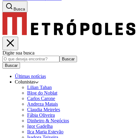
Busca
Digite sua busca
Buscar
Buscar
Últimas notícias
Colunistas
Lilian Tahan
Blog do Noblat
Carlos Carone
Andreza Matais
Claudia Meireles
Fábia Oliveira
Dinheiro & Negócios
Igor Gadelha
Ilca Maria Estevão
Isadora Teixeira