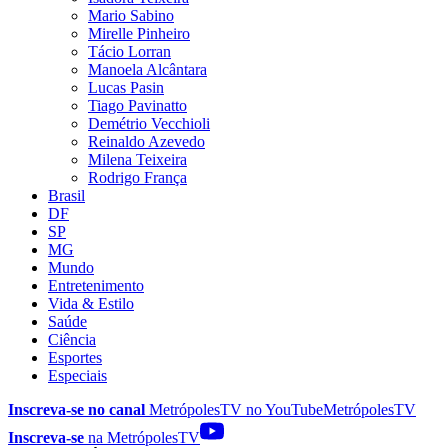
Mario Sabino
Mirelle Pinheiro
Tácio Lorran
Manoela Alcântara
Lucas Pasin
Tiago Pavinatto
Demétrio Vecchioli
Reinaldo Azevedo
Milena Teixeira
Rodrigo França
Brasil
DF
SP
MG
Mundo
Entretenimento
Vida & Estilo
Saúde
Ciência
Esportes
Especiais
Inscreva-se no canal
MetrópolesTV no
YouTube
MetrópolesTV
Inscreva-se
na MetrópolesTV