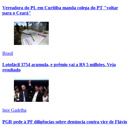
Vereadora do PL em Curitiba manda colega do PT "voltar
para o Ceará"
Brasil
Lotofácil 3754 acumula, e prêmio vai a R$ 5 milhões. Veja
resultado
Igor Gadelha
PGR pede à PF diligências sobre denúncia contra vice de Flávio