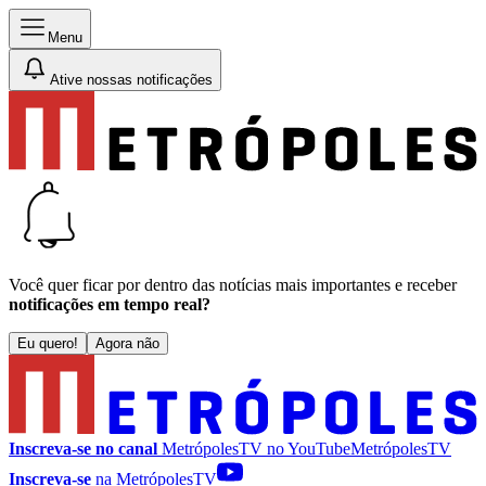
Menu
Ative nossas notificações
Você quer ficar por dentro das notícias mais importantes e receber
notificações em tempo real?
Eu quero!
Agora não
Inscreva-se no canal
MetrópolesTV no
YouTube
MetrópolesTV
Inscreva-se
na MetrópolesTV