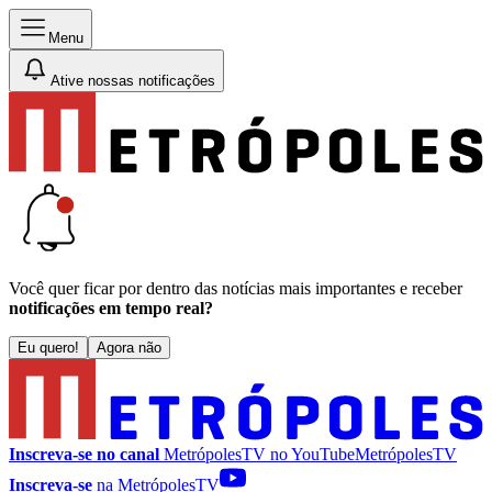
Menu
Ative nossas notificações
Você quer ficar por dentro das notícias mais importantes e receber
notificações em tempo real?
Eu quero!
Agora não
Inscreva-se no canal
MetrópolesTV no
YouTube
MetrópolesTV
Inscreva-se
na MetrópolesTV