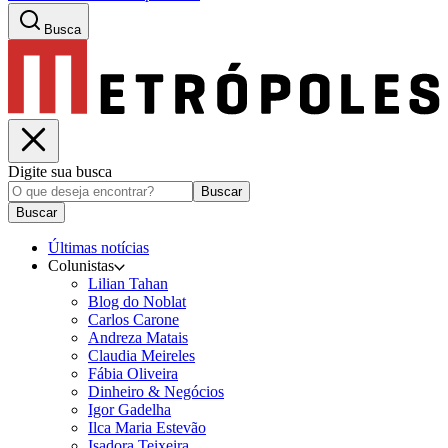
Busca
Digite sua busca
Buscar
Buscar
Últimas notícias
Colunistas
Lilian Tahan
Blog do Noblat
Carlos Carone
Andreza Matais
Claudia Meireles
Fábia Oliveira
Dinheiro & Negócios
Igor Gadelha
Ilca Maria Estevão
Isadora Teixeira