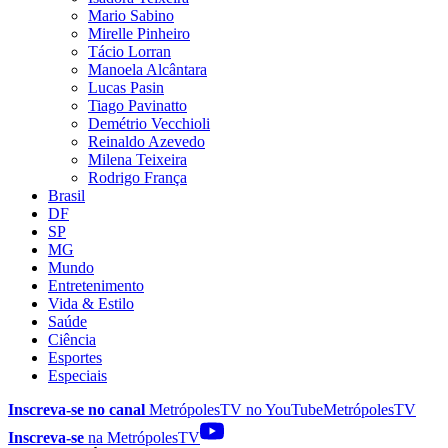
Mario Sabino
Mirelle Pinheiro
Tácio Lorran
Manoela Alcântara
Lucas Pasin
Tiago Pavinatto
Demétrio Vecchioli
Reinaldo Azevedo
Milena Teixeira
Rodrigo França
Brasil
DF
SP
MG
Mundo
Entretenimento
Vida & Estilo
Saúde
Ciência
Esportes
Especiais
Inscreva-se no canal
MetrópolesTV no
YouTube
MetrópolesTV
Inscreva-se
na MetrópolesTV