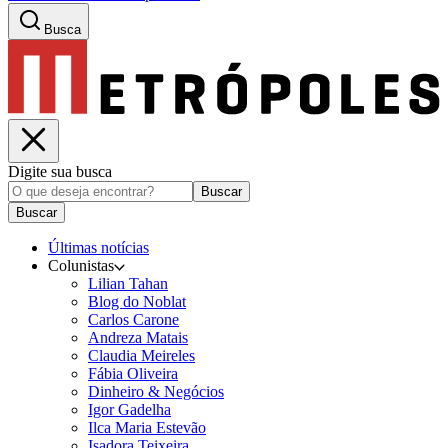
Busca
Digite sua busca
Buscar
Buscar
Últimas notícias
Colunistas
Lilian Tahan
Blog do Noblat
Carlos Carone
Andreza Matais
Claudia Meireles
Fábia Oliveira
Dinheiro & Negócios
Igor Gadelha
Ilca Maria Estevão
Isadora Teixeira