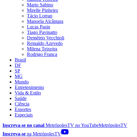
Mario Sabino
Mirelle Pinheiro
Tácio Lorran
Manoela Alcântara
Lucas Pasin
Tiago Pavinatto
Demétrio Vecchioli
Reinaldo Azevedo
Milena Teixeira
Rodrigo França
Brasil
DF
SP
MG
Mundo
Entretenimento
Vida & Estilo
Saúde
Ciência
Esportes
Especiais
Inscreva-se no canal
MetrópolesTV no
YouTube
MetrópolesTV
Inscreva-se
na MetrópolesTV