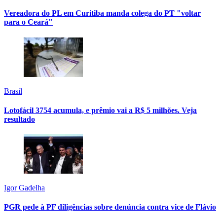
Vereadora do PL em Curitiba manda colega do PT "voltar
para o Ceará"
Brasil
Lotofácil 3754 acumula, e prêmio vai a R$ 5 milhões. Veja
resultado
Igor Gadelha
PGR pede à PF diligências sobre denúncia contra vice de Flávio