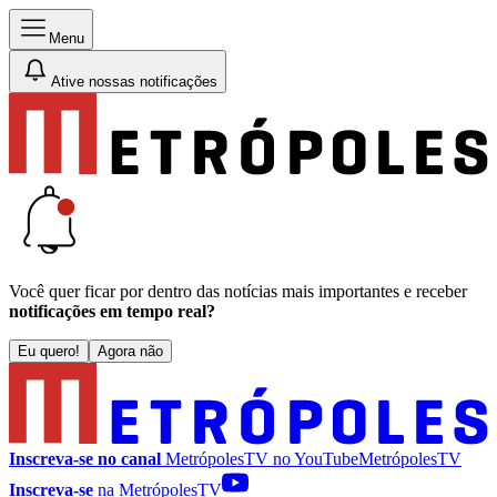
Menu
Ative nossas notificações
Você quer ficar por dentro das notícias mais importantes e receber
notificações em tempo real?
Eu quero!
Agora não
Inscreva-se no canal
MetrópolesTV no
YouTube
MetrópolesTV
Inscreva-se
na MetrópolesTV