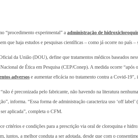
mo “procedimento experimental” a
administração de hidroxicloroqui
m que haja estudos e pesquisas científicas – como já ocorre no país – ser
Oficial da União (DOU), define que tratamentos médicos baseados nes
Nacional de Ética em Pesquisa (CEP/Conep). A medida ocorre “após o 
ventos adversos
e aumentar eficácia no tratamento contra a Covid-19″, 
“não é preconizada pelo fabricante, não havendo na literatura nenhuma 
o”, informa. “Essa forma de administração caracteriza uso ‘off label’ 
ser aplicada”, completa o CFM.
e critérios e condições para a prescrição via oral de cloroquina e hi
, juntos, a melhor conduta a ser adotada, desde que com o consentiment