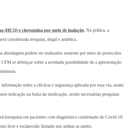
na (HCQ) e cloroquina por meio de inalação
. Na prática, a
á considerada irregular, ilegal e antiética.
sa abordagem podem ser realizados somente por meio de protocolos
CFM se debruçar sobre a aventada possibilidade de a apresentação
informou.
informação sobre a eficácia e segurança aplicada por essa via, assim
(sem indicação na bula) da medicação, sendo necessárias pesquisas
droxicloroquina em pacientes com diagnóstico confirmado de Covid-19.
o livre e esclarecido firmado por ambas as partes.