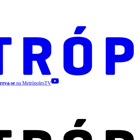
reva-se
na MetrópolesTV