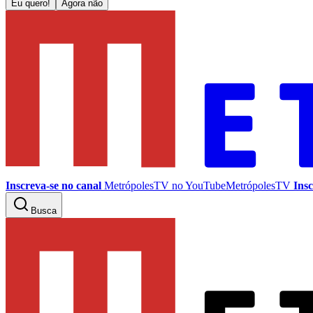
Eu quero!
Agora não
Inscreva-se no canal
MetrópolesTV no
YouTube
MetrópolesTV
Insc
Busca