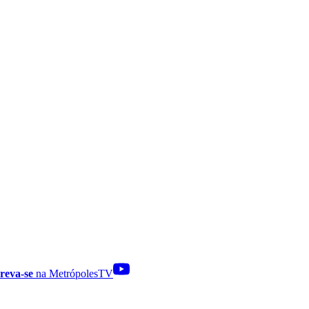
reva-se
na MetrópolesTV