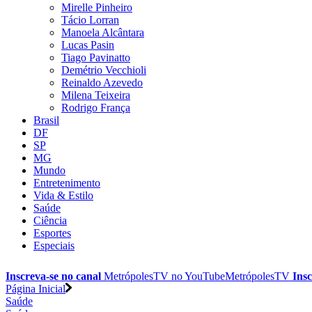
Mirelle Pinheiro
Tácio Lorran
Manoela Alcântara
Lucas Pasin
Tiago Pavinatto
Demétrio Vecchioli
Reinaldo Azevedo
Milena Teixeira
Rodrigo França
Brasil
DF
SP
MG
Mundo
Entretenimento
Vida & Estilo
Saúde
Ciência
Esportes
Especiais
Inscreva-se no canal
MetrópolesTV no
YouTube
MetrópolesTV
Insc
Página Inicial
Saúde