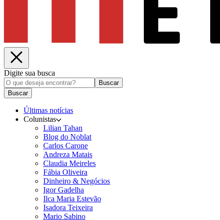
Digite sua busca
Buscar
Buscar
Últimas notícias
Colunistas
Lilian Tahan
Blog do Noblat
Carlos Carone
Andreza Matais
Claudia Meireles
Fábia Oliveira
Dinheiro & Negócios
Igor Gadelha
Ilca Maria Estevão
Isadora Teixeira
Mario Sabino