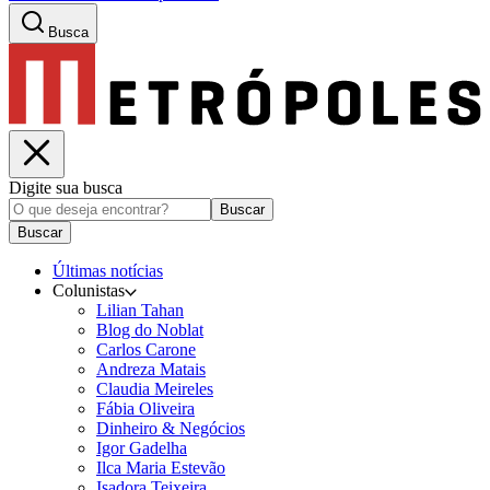
Busca
Digite sua busca
Buscar
Buscar
Últimas notícias
Colunistas
Lilian Tahan
Blog do Noblat
Carlos Carone
Andreza Matais
Claudia Meireles
Fábia Oliveira
Dinheiro & Negócios
Igor Gadelha
Ilca Maria Estevão
Isadora Teixeira