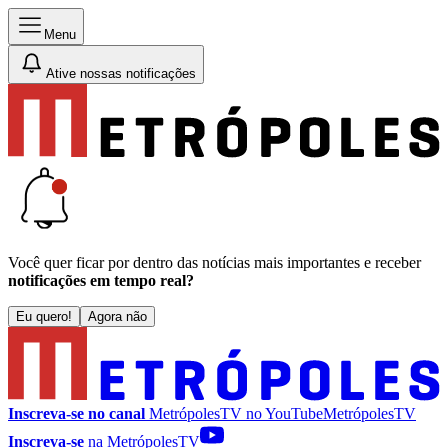
Menu
Ative nossas notificações
Você quer ficar por dentro das notícias mais importantes e receber
notificações em tempo real?
Eu quero!
Agora não
Inscreva-se no canal
MetrópolesTV no
YouTube
MetrópolesTV
Inscreva-se
na MetrópolesTV