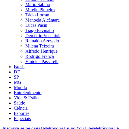
Mario Sabino
Mirelle Pinheiro
Tácio Lorran
Manoela Alcântara
Lucas Pasin
Tiago Pavinatto
Demétrio Vecchioli
Reinaldo Azevedo
Milena Teixeira
Alfredo Henrique
Rodrigo França
Vinícius Passarelli
Brasil
DF
SP
MG
Mundo
Entretenimento
Vida & Estilo
Saúde
Ciência
Esportes
Especiais
Inscreva-se no canal
MetrópolesTV no
YouTube
MetrópolesTV