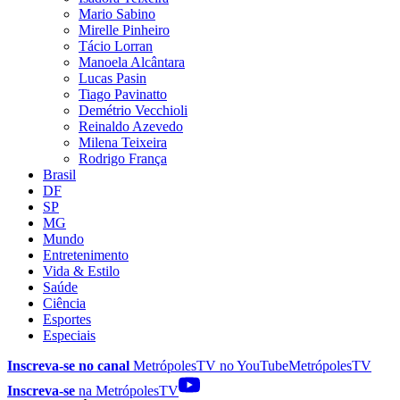
Mario Sabino
Mirelle Pinheiro
Tácio Lorran
Manoela Alcântara
Lucas Pasin
Tiago Pavinatto
Demétrio Vecchioli
Reinaldo Azevedo
Milena Teixeira
Rodrigo França
Brasil
DF
SP
MG
Mundo
Entretenimento
Vida & Estilo
Saúde
Ciência
Esportes
Especiais
Inscreva-se no canal
MetrópolesTV no
YouTube
MetrópolesTV
Inscreva-se
na MetrópolesTV