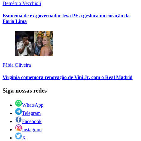
Demétrio Vecchioli
Esquema de ex-governador leva PF a gestora no coração da
Faria Lima
Fábia Oliveira
Virginia comemora renovação de Vini Jr. com o Real Madrid
Siga nossas redes
WhatsApp
Telegram
Facebook
Instagram
X