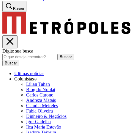
Busca
Digite sua busca
Buscar
Buscar
Últimas notícias
Colunistas
Lilian Tahan
Blog do Noblat
Carlos Carone
Andreza Matais
Claudia Meireles
Fábia Oliveira
Dinheiro & Negócios
Igor Gadelha
Ilca Maria Estevão
Isadora Teixeira