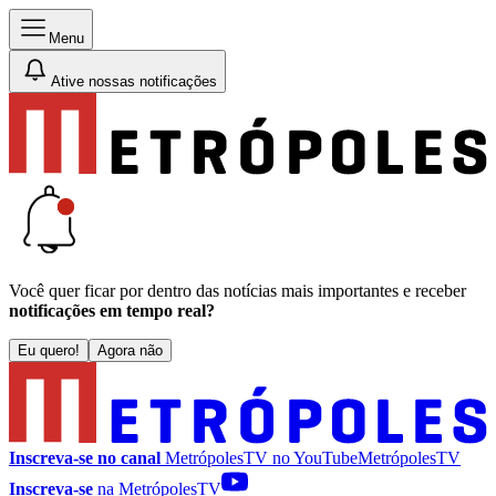
Menu
Ative nossas notificações
Você quer ficar por dentro das notícias mais importantes e receber
notificações em tempo real?
Eu quero!
Agora não
Inscreva-se no canal
MetrópolesTV no
YouTube
MetrópolesTV
Inscreva-se
na MetrópolesTV