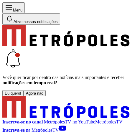
Menu
Ative nossas notificações
Você quer ficar por dentro das notícias mais importantes e receber
notificações em tempo real?
Eu quero!
Agora não
Inscreva-se no canal
MetrópolesTV no
YouTube
MetrópolesTV
Inscreva-se
na MetrópolesTV