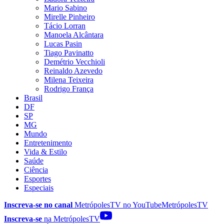
Mario Sabino
Mirelle Pinheiro
Tácio Lorran
Manoela Alcântara
Lucas Pasin
Tiago Pavinatto
Demétrio Vecchioli
Reinaldo Azevedo
Milena Teixeira
Rodrigo França
Brasil
DF
SP
MG
Mundo
Entretenimento
Vida & Estilo
Saúde
Ciência
Esportes
Especiais
Inscreva-se no canal
MetrópolesTV no
YouTube
MetrópolesTV
Inscreva-se
na MetrópolesTV