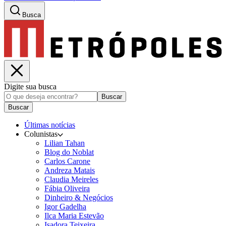
Busca
Digite sua busca
Buscar
Buscar
Últimas notícias
Colunistas
Lilian Tahan
Blog do Noblat
Carlos Carone
Andreza Matais
Claudia Meireles
Fábia Oliveira
Dinheiro & Negócios
Igor Gadelha
Ilca Maria Estevão
Isadora Teixeira