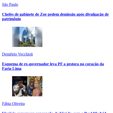
São Paulo
Chefes de gabinete de Zoe pedem demissão após divulgação de
patrimônio
Demétrio Vecchioli
Esquema de ex-governador leva PF a gestora no coração da
Faria Lima
Fábia Oliveira