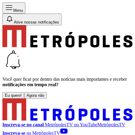
Menu
Ative nossas notificações
Você quer ficar por dentro das notícias mais importantes e receber
notificações em tempo real?
Eu quero!
Agora não
Inscreva-se no canal
MetrópolesTV no
YouTube
MetrópolesTV
Inscreva-se
na MetrópolesTV