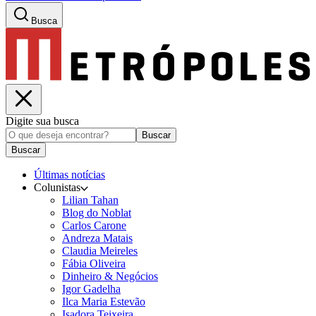
Busca
Digite sua busca
Buscar
Buscar
Últimas notícias
Colunistas
Lilian Tahan
Blog do Noblat
Carlos Carone
Andreza Matais
Claudia Meireles
Fábia Oliveira
Dinheiro & Negócios
Igor Gadelha
Ilca Maria Estevão
Isadora Teixeira