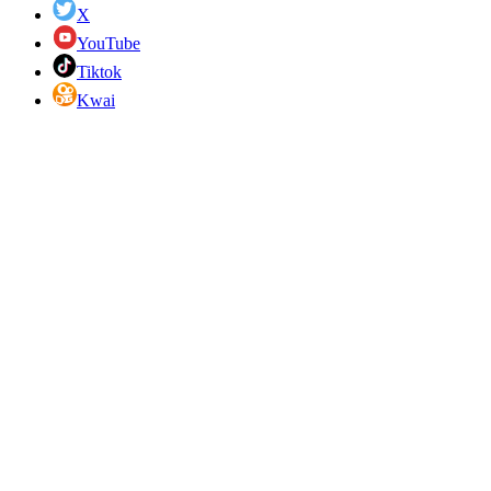
X
YouTube
Tiktok
Kwai