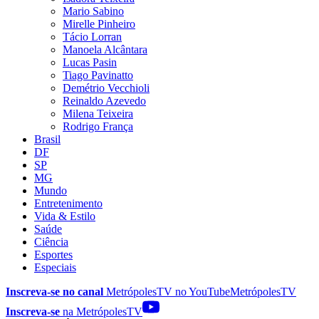
Mario Sabino
Mirelle Pinheiro
Tácio Lorran
Manoela Alcântara
Lucas Pasin
Tiago Pavinatto
Demétrio Vecchioli
Reinaldo Azevedo
Milena Teixeira
Rodrigo França
Brasil
DF
SP
MG
Mundo
Entretenimento
Vida & Estilo
Saúde
Ciência
Esportes
Especiais
Inscreva-se no canal
MetrópolesTV no
YouTube
MetrópolesTV
Inscreva-se
na MetrópolesTV