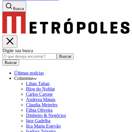
Busca
Digite sua busca
Buscar
Buscar
Últimas notícias
Colunistas
Lilian Tahan
Blog do Noblat
Carlos Carone
Andreza Matais
Claudia Meireles
Fábia Oliveira
Dinheiro & Negócios
Igor Gadelha
Ilca Maria Estevão
Isadora Teixeira