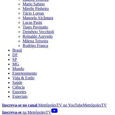
Mario Sabino
Mirelle Pinheiro
Tácio Lorran
Manoela Alcântara
Lucas Pasin
Tiago Pavinatto
Demétrio Vecchioli
Reinaldo Azevedo
Milena Teixeira
Rodrigo França
Brasil
DF
SP
MG
Mundo
Entretenimento
Vida & Estilo
Saúde
Ciência
Esportes
Especiais
Inscreva-se no canal
MetrópolesTV no
YouTube
MetrópolesTV
Inscreva-se
na MetrópolesTV