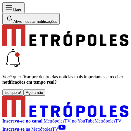
Menu
Ative nossas notificações
Você quer ficar por dentro das notícias mais importantes e receber
notificações em tempo real?
Eu quero!
Agora não
Inscreva-se no canal
MetrópolesTV no
YouTube
MetrópolesTV
Inscreva-se
na MetrópolesTV