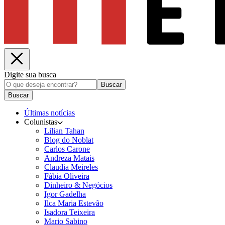
Digite sua busca
Buscar
Buscar
Últimas notícias
Colunistas
Lilian Tahan
Blog do Noblat
Carlos Carone
Andreza Matais
Claudia Meireles
Fábia Oliveira
Dinheiro & Negócios
Igor Gadelha
Ilca Maria Estevão
Isadora Teixeira
Mario Sabino