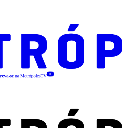
reva-se
na MetrópolesTV