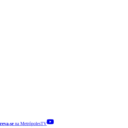
reva-se
na MetrópolesTV