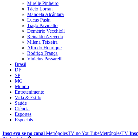
Mirelle Pinheiro
Tácio Lorran
Manoela Alcântara
Lucas Pasin
Tiago Pavinatto
Demétrio Vecchioli
Reinaldo Azevedo
Milena Teixeira
Alfredo Henrique
Rodrigo França
Vinícius Passarelli
Brasil
DF
SP
MG
Mundo
Entretenimento
Vida & Estilo
Saúde
Ciência
Esportes
Especiais
Inscreva-se no canal
MetrópolesTV no
YouTube
MetrópolesTV
Insc