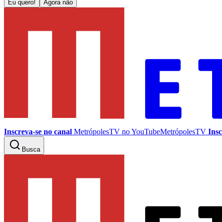
Eu quero!
Agora não
Inscreva-se no canal
MetrópolesTV no
YouTube
MetrópolesTV
Insc
Busca