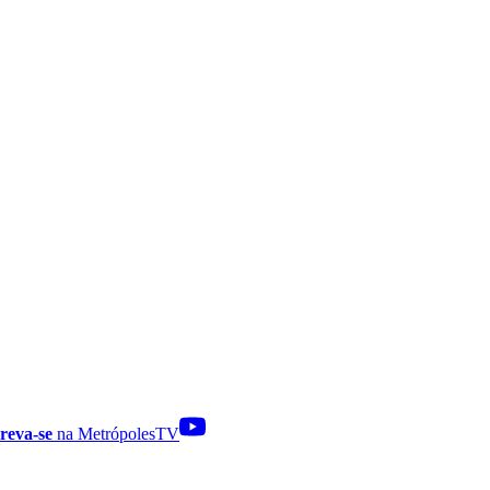
reva-se
na MetrópolesTV