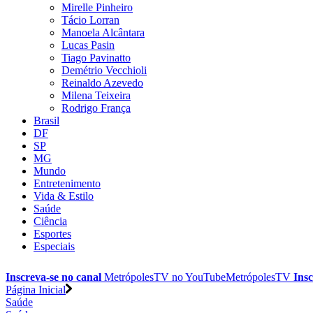
Mirelle Pinheiro
Tácio Lorran
Manoela Alcântara
Lucas Pasin
Tiago Pavinatto
Demétrio Vecchioli
Reinaldo Azevedo
Milena Teixeira
Rodrigo França
Brasil
DF
SP
MG
Mundo
Entretenimento
Vida & Estilo
Saúde
Ciência
Esportes
Especiais
Inscreva-se no canal
MetrópolesTV no
YouTube
MetrópolesTV
Insc
Página Inicial
Saúde