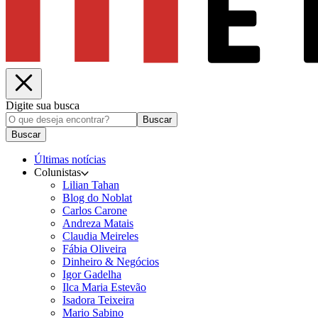
Digite sua busca
Buscar
Buscar
Últimas notícias
Colunistas
Lilian Tahan
Blog do Noblat
Carlos Carone
Andreza Matais
Claudia Meireles
Fábia Oliveira
Dinheiro & Negócios
Igor Gadelha
Ilca Maria Estevão
Isadora Teixeira
Mario Sabino