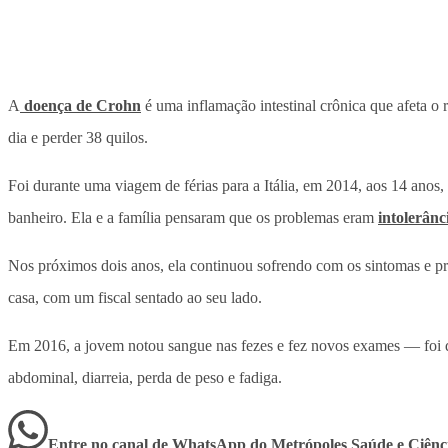
A
doença de Crohn
é uma inflamação intestinal crônica que afeta o 
dia e perder 38 quilos.
Foi durante uma viagem de férias para a Itália, em 2014, aos 14 anos
banheiro. Ela e a família pensaram que os problemas eram
intolerânc
Nos próximos dois anos, ela continuou sofrendo com os sintomas e p
casa, com um fiscal sentado ao seu lado.
Em 2016, a jovem notou sangue nas fezes e fez novos exames — foi
abdominal, diarreia, perda de peso e fadiga.
Entre no canal de WhatsApp
do
Metrópoles Saúde e Ciênc