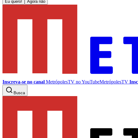
Eu quero!
Agora não
Inscreva-se no canal
MetrópolesTV no
YouTube
MetrópolesTV
Insc
Busca