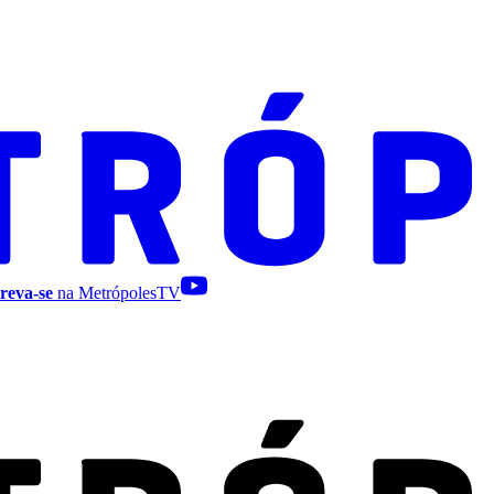
reva-se
na MetrópolesTV