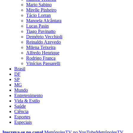
Mario Sabino
Mirelle Pinheiro
Tácio Lorran
Manoela Alcântara
Lucas Pasin
Tiago Pavinatto
Demétrio Vecchioli
Reinaldo Azevedo
Milena Teixeira
Alfredo Henrique
Rodrigo França
Vinícius Passarelli
Brasil
DF
SP
MG
Mundo
Entretenimento
Vida & Estilo
Saúde
Ciência
Esportes
Especiais
Inscreva-se no canal
MetrópolesTV no
YouTube
MetrópolesTV