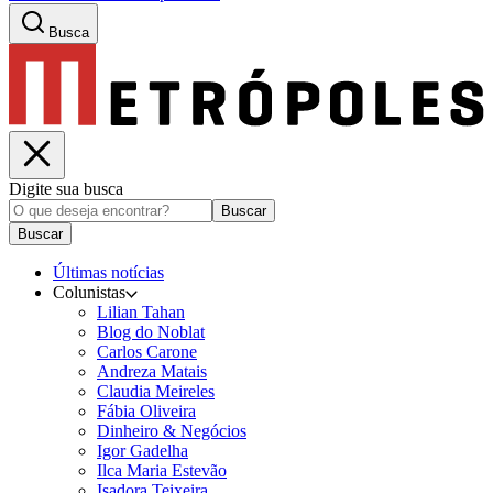
Busca
Digite sua busca
Buscar
Buscar
Últimas notícias
Colunistas
Lilian Tahan
Blog do Noblat
Carlos Carone
Andreza Matais
Claudia Meireles
Fábia Oliveira
Dinheiro & Negócios
Igor Gadelha
Ilca Maria Estevão
Isadora Teixeira