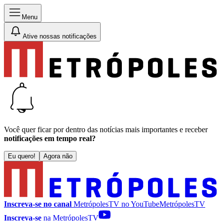
Menu
Ative nossas notificações
Você quer ficar por dentro das notícias mais importantes e receber
notificações em tempo real?
Eu quero!
Agora não
Inscreva-se no canal
MetrópolesTV no
YouTube
MetrópolesTV
Inscreva-se
na MetrópolesTV