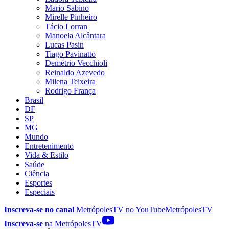
Mario Sabino
Mirelle Pinheiro
Tácio Lorran
Manoela Alcântara
Lucas Pasin
Tiago Pavinatto
Demétrio Vecchioli
Reinaldo Azevedo
Milena Teixeira
Rodrigo França
Brasil
DF
SP
MG
Mundo
Entretenimento
Vida & Estilo
Saúde
Ciência
Esportes
Especiais
Inscreva-se no canal
MetrópolesTV no
YouTube
MetrópolesTV
Inscreva-se
na MetrópolesTV