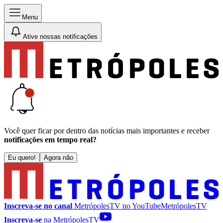
Menu
Ative nossas notificações
Você quer ficar por dentro das notícias mais importantes e receber
notificações em tempo real?
Eu quero!
Agora não
Inscreva-se no canal
MetrópolesTV no
YouTube
MetrópolesTV
Inscreva-se
na MetrópolesTV