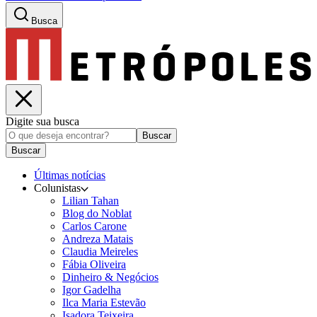
Busca
Digite sua busca
Buscar
Buscar
Últimas notícias
Colunistas
Lilian Tahan
Blog do Noblat
Carlos Carone
Andreza Matais
Claudia Meireles
Fábia Oliveira
Dinheiro & Negócios
Igor Gadelha
Ilca Maria Estevão
Isadora Teixeira