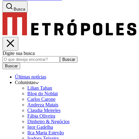
Busca
Digite sua busca
Buscar
Buscar
Últimas notícias
Colunistas
Lilian Tahan
Blog do Noblat
Carlos Carone
Andreza Matais
Claudia Meireles
Fábia Oliveira
Dinheiro & Negócios
Igor Gadelha
Ilca Maria Estevão
Isadora Teixeira