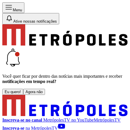
Menu
Ative nossas notificações
Você quer ficar por dentro das notícias mais importantes e receber
notificações em tempo real?
Eu quero!
Agora não
Inscreva-se no canal
MetrópolesTV no
YouTube
MetrópolesTV
Inscreva-se
na MetrópolesTV