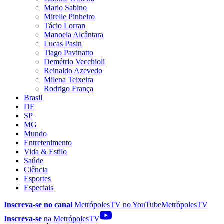
Mario Sabino
Mirelle Pinheiro
Tácio Lorran
Manoela Alcântara
Lucas Pasin
Tiago Pavinatto
Demétrio Vecchioli
Reinaldo Azevedo
Milena Teixeira
Rodrigo França
Brasil
DF
SP
MG
Mundo
Entretenimento
Vida & Estilo
Saúde
Ciência
Esportes
Especiais
Inscreva-se no canal
MetrópolesTV no
YouTube
MetrópolesTV
Inscreva-se
na MetrópolesTV