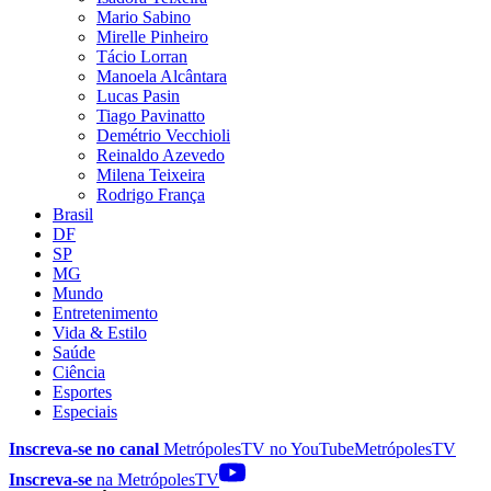
Mario Sabino
Mirelle Pinheiro
Tácio Lorran
Manoela Alcântara
Lucas Pasin
Tiago Pavinatto
Demétrio Vecchioli
Reinaldo Azevedo
Milena Teixeira
Rodrigo França
Brasil
DF
SP
MG
Mundo
Entretenimento
Vida & Estilo
Saúde
Ciência
Esportes
Especiais
Inscreva-se no canal
MetrópolesTV no
YouTube
MetrópolesTV
Inscreva-se
na MetrópolesTV