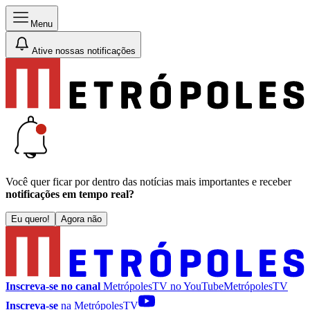
Menu
Ative nossas notificações
Você quer ficar por dentro das notícias mais importantes e receber
notificações em tempo real?
Eu quero!
Agora não
Inscreva-se no canal
MetrópolesTV no
YouTube
MetrópolesTV
Inscreva-se
na MetrópolesTV