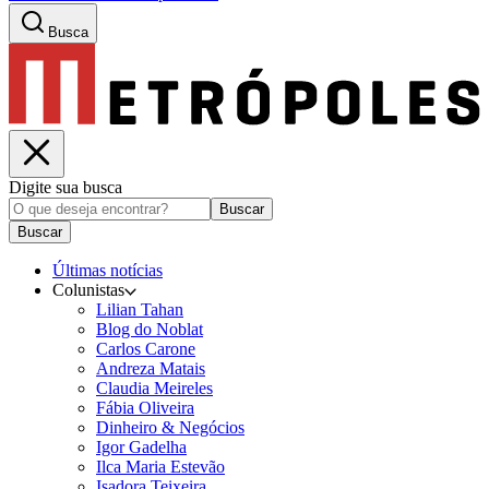
Busca
Digite sua busca
Buscar
Buscar
Últimas notícias
Colunistas
Lilian Tahan
Blog do Noblat
Carlos Carone
Andreza Matais
Claudia Meireles
Fábia Oliveira
Dinheiro & Negócios
Igor Gadelha
Ilca Maria Estevão
Isadora Teixeira