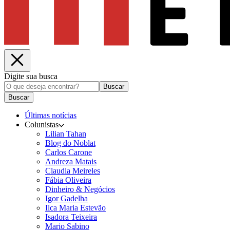
Digite sua busca
Buscar
Buscar
Últimas notícias
Colunistas
Lilian Tahan
Blog do Noblat
Carlos Carone
Andreza Matais
Claudia Meireles
Fábia Oliveira
Dinheiro & Negócios
Igor Gadelha
Ilca Maria Estevão
Isadora Teixeira
Mario Sabino