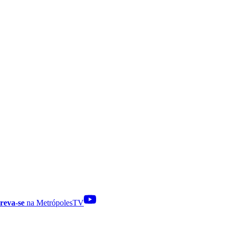
reva-se
na MetrópolesTV