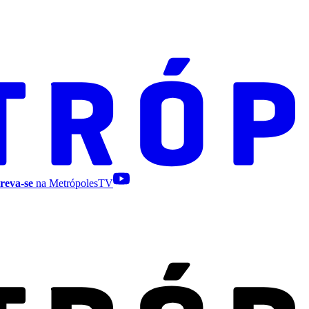
reva-se
na MetrópolesTV