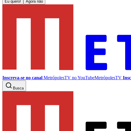
Eu quero!
Agora não
Inscreva-se no canal
MetrópolesTV no
YouTube
MetrópolesTV
Insc
Busca