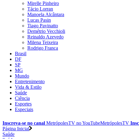
Mirelle Pinheiro
Tácio Lorran
Manoela Alcântara
Lucas Pasin
Tiago Pavinatto
Demétrio Vecchioli
Reinaldo Azevedo
Milena Teixeira
Rodrigo França
Brasil
DF
SP
MG
Mundo
Entretenimento
Vida & Estilo
Saúde
Ciência
Esportes
Especiais
Inscreva-se no canal
MetrópolesTV no
YouTube
MetrópolesTV
Insc
Página Inicial
Saúde