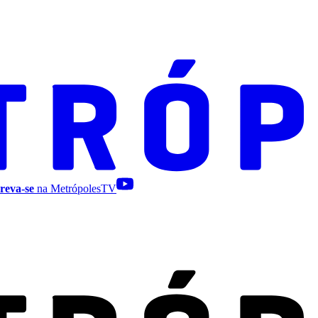
reva-se
na MetrópolesTV