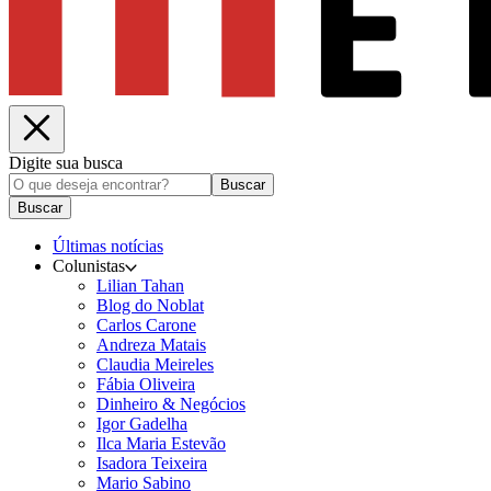
Digite sua busca
Buscar
Buscar
Últimas notícias
Colunistas
Lilian Tahan
Blog do Noblat
Carlos Carone
Andreza Matais
Claudia Meireles
Fábia Oliveira
Dinheiro & Negócios
Igor Gadelha
Ilca Maria Estevão
Isadora Teixeira
Mario Sabino