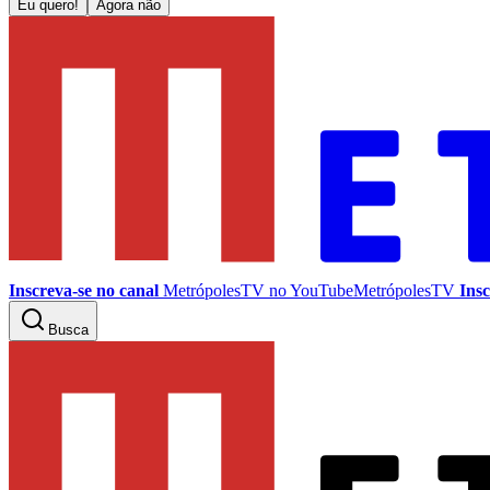
Eu quero!
Agora não
Inscreva-se no canal
MetrópolesTV no
YouTube
MetrópolesTV
Insc
Busca