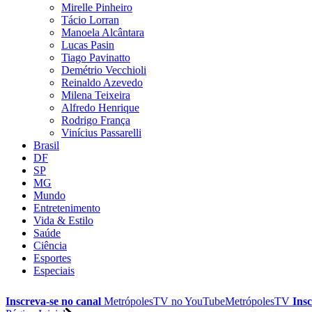
Mirelle Pinheiro
Tácio Lorran
Manoela Alcântara
Lucas Pasin
Tiago Pavinatto
Demétrio Vecchioli
Reinaldo Azevedo
Milena Teixeira
Alfredo Henrique
Rodrigo França
Vinícius Passarelli
Brasil
DF
SP
MG
Mundo
Entretenimento
Vida & Estilo
Saúde
Ciência
Esportes
Especiais
Inscreva-se no canal
MetrópolesTV no
YouTube
MetrópolesTV
Insc