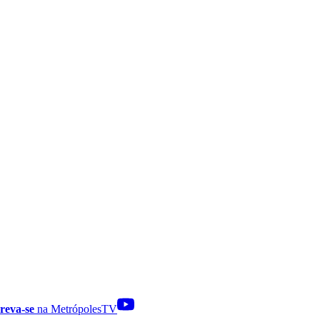
reva-se
na MetrópolesTV