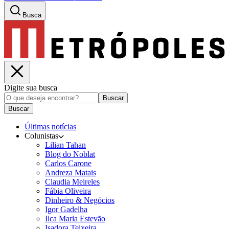
Busca
Digite sua busca
Buscar
Buscar
Últimas notícias
Colunistas
Lilian Tahan
Blog do Noblat
Carlos Carone
Andreza Matais
Claudia Meireles
Fábia Oliveira
Dinheiro & Negócios
Igor Gadelha
Ilca Maria Estevão
Isadora Teixeira