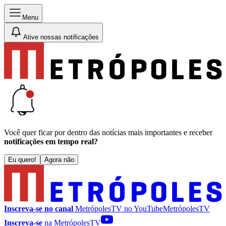
Menu
Ative nossas notificações
Você quer ficar por dentro das notícias mais importantes e receber
notificações em tempo real?
Eu quero!
Agora não
Inscreva-se no canal
MetrópolesTV no
YouTube
MetrópolesTV
Inscreva-se
na MetrópolesTV