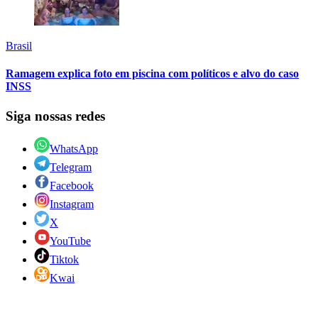
Brasil
Ramagem explica foto em piscina com políticos e alvo do caso
INSS
Siga nossas redes
WhatsApp
Telegram
Facebook
Instagram
X
YouTube
Tiktok
Kwai