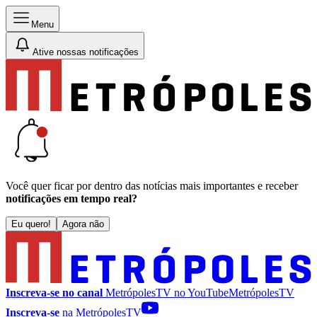
Menu
Ative nossas notificações
Você quer ficar por dentro das notícias mais importantes e receber
notificações em tempo real?
Eu quero!
Agora não
Inscreva-se no canal
MetrópolesTV no
YouTube
MetrópolesTV
Inscreva-se
na MetrópolesTV