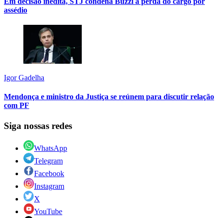
Em decisão inédita, STJ condena Buzzi à perda do cargo por
assédio
Igor Gadelha
Mendonça e ministro da Justiça se reúnem para discutir relação
com PF
Siga nossas redes
WhatsApp
Telegram
Facebook
Instagram
X
YouTube