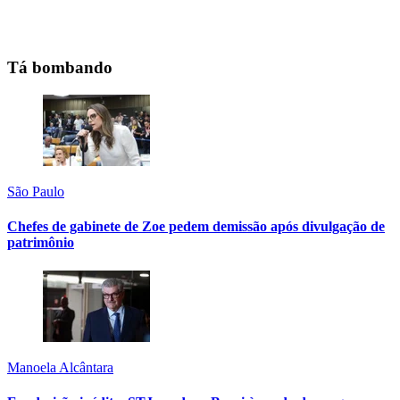
Tá bombando
São Paulo
Chefes de gabinete de Zoe pedem demissão após divulgação de
patrimônio
Manoela Alcântara