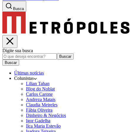
Busca
Digite sua busca
Buscar
Buscar
Últimas notícias
Colunistas
Lilian Tahan
Blog do Noblat
Carlos Carone
Andreza Matais
Claudia Meireles
Fábia Oliveira
Dinheiro & Negócios
Igor Gadelha
Ilca Maria Estevão
Isadora Teixeira