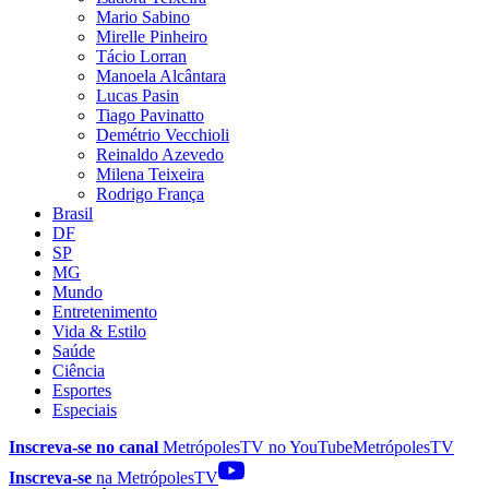
Mario Sabino
Mirelle Pinheiro
Tácio Lorran
Manoela Alcântara
Lucas Pasin
Tiago Pavinatto
Demétrio Vecchioli
Reinaldo Azevedo
Milena Teixeira
Rodrigo França
Brasil
DF
SP
MG
Mundo
Entretenimento
Vida & Estilo
Saúde
Ciência
Esportes
Especiais
Inscreva-se no canal
MetrópolesTV no
YouTube
MetrópolesTV
Inscreva-se
na MetrópolesTV