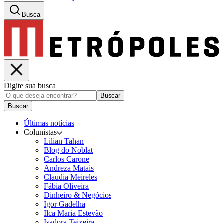
Busca
Digite sua busca
Buscar
Buscar
Últimas notícias
Colunistas
Lilian Tahan
Blog do Noblat
Carlos Carone
Andreza Matais
Claudia Meireles
Fábia Oliveira
Dinheiro & Negócios
Igor Gadelha
Ilca Maria Estevão
Isadora Teixeira