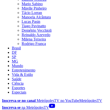
Mario Sabino
Mirelle Pinheiro
Tácio Lorran
Manoela Alcântara
Lucas Pasin
Tiago Pavinatto
Demétrio Vecchioli
Reinaldo Azevedo
Milena Teixeira
Rodrigo França
Brasil
DF
SP
MG
Mundo
Entretenimento
Vida & Estilo
Saúde
Ciência
Esportes
Especiais
Inscreva-se no canal
MetrópolesTV no
YouTube
MetrópolesTV
Inscreva-se
na MetrópolesTV