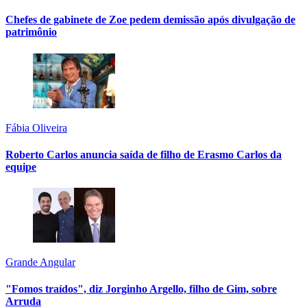
Chefes de gabinete de Zoe pedem demissão após divulgação de
patrimônio
Fábia Oliveira
Roberto Carlos anuncia saída de filho de Erasmo Carlos da
equipe
Grande Angular
"Fomos traídos", diz Jorginho Argello, filho de Gim, sobre
Arruda