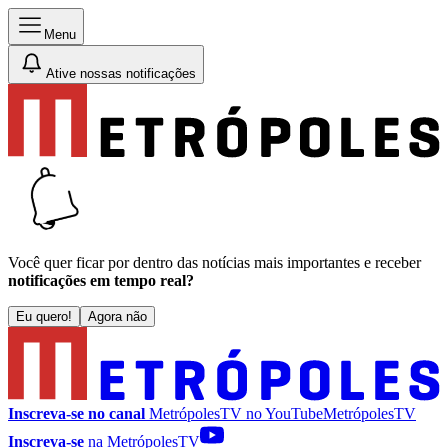
Menu
Ative nossas notificações
Você quer ficar por dentro das notícias mais importantes e receber
notificações em tempo real?
Eu quero!
Agora não
Inscreva-se no canal
MetrópolesTV no
YouTube
MetrópolesTV
Inscreva-se
na MetrópolesTV