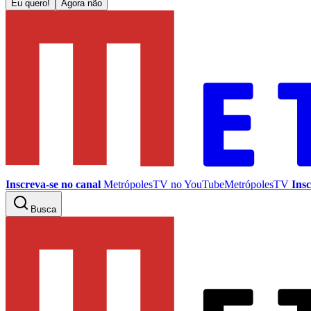
Eu quero!
Agora não
Inscreva-se no canal
MetrópolesTV no
YouTube
MetrópolesTV
Insc
Busca