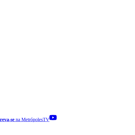
reva-se
na MetrópolesTV