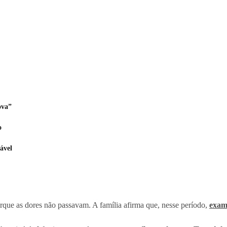
ova”
o
ável
rque as dores não passavam. A família afirma que, nesse período,
exame