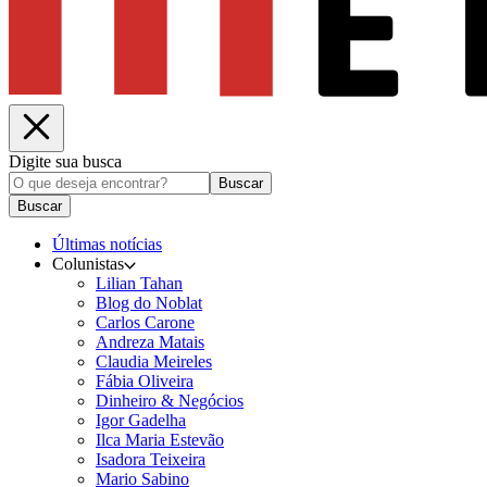
Digite sua busca
Buscar
Buscar
Últimas notícias
Colunistas
Lilian Tahan
Blog do Noblat
Carlos Carone
Andreza Matais
Claudia Meireles
Fábia Oliveira
Dinheiro & Negócios
Igor Gadelha
Ilca Maria Estevão
Isadora Teixeira
Mario Sabino