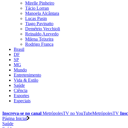
Mirelle Pinheiro
Tácio Lorran
Manoela Alcântara
Lucas Pasin
Tiago Pavinatto
Demétrio Vecchioli
Reinaldo Azevedo
Milena Teixeira
Rodrigo França
Brasil
DF
SP
MG
Mundo
Entretenimento
Vida & Estilo
Saúde
Ciência
Esportes
Especiais
Inscreva-se no canal
MetrópolesTV no
YouTube
MetrópolesTV
Insc
Página Inicial
Saúde