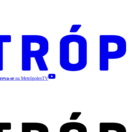
reva-se
na MetrópolesTV