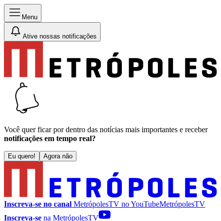
Menu
Ative nossas notificações
Você quer ficar por dentro das notícias mais importantes e receber
notificações em tempo real?
Eu quero!
Agora não
Inscreva-se no canal
MetrópolesTV no
YouTube
MetrópolesTV
Inscreva-se
na MetrópolesTV