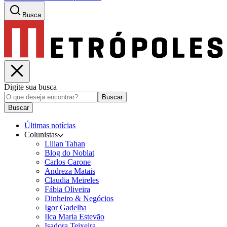
Busca
Digite sua busca
Buscar
Buscar
Últimas notícias
Colunistas
Lilian Tahan
Blog do Noblat
Carlos Carone
Andreza Matais
Claudia Meireles
Fábia Oliveira
Dinheiro & Negócios
Igor Gadelha
Ilca Maria Estevão
Isadora Teixeira