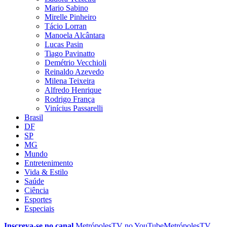
Mario Sabino
Mirelle Pinheiro
Tácio Lorran
Manoela Alcântara
Lucas Pasin
Tiago Pavinatto
Demétrio Vecchioli
Reinaldo Azevedo
Milena Teixeira
Alfredo Henrique
Rodrigo França
Vinícius Passarelli
Brasil
DF
SP
MG
Mundo
Entretenimento
Vida & Estilo
Saúde
Ciência
Esportes
Especiais
Inscreva-se no canal
MetrópolesTV no
YouTube
MetrópolesTV