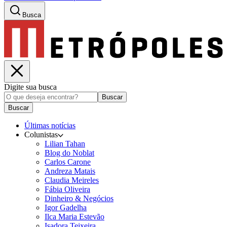
Busca
Digite sua busca
Buscar
Buscar
Últimas notícias
Colunistas
Lilian Tahan
Blog do Noblat
Carlos Carone
Andreza Matais
Claudia Meireles
Fábia Oliveira
Dinheiro & Negócios
Igor Gadelha
Ilca Maria Estevão
Isadora Teixeira