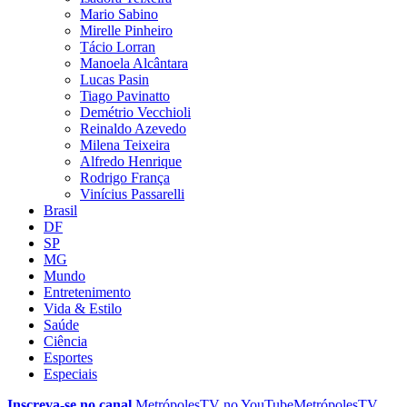
Mario Sabino
Mirelle Pinheiro
Tácio Lorran
Manoela Alcântara
Lucas Pasin
Tiago Pavinatto
Demétrio Vecchioli
Reinaldo Azevedo
Milena Teixeira
Alfredo Henrique
Rodrigo França
Vinícius Passarelli
Brasil
DF
SP
MG
Mundo
Entretenimento
Vida & Estilo
Saúde
Ciência
Esportes
Especiais
Inscreva-se no canal
MetrópolesTV no
YouTube
MetrópolesTV