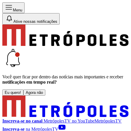
Menu
Ative nossas notificações
Você quer ficar por dentro das notícias mais importantes e receber
notificações em tempo real?
Eu quero!
Agora não
Inscreva-se no canal
MetrópolesTV no
YouTube
MetrópolesTV
Inscreva-se
na MetrópolesTV