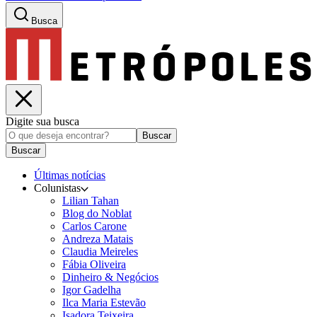
Busca
Digite sua busca
Buscar
Buscar
Últimas notícias
Colunistas
Lilian Tahan
Blog do Noblat
Carlos Carone
Andreza Matais
Claudia Meireles
Fábia Oliveira
Dinheiro & Negócios
Igor Gadelha
Ilca Maria Estevão
Isadora Teixeira