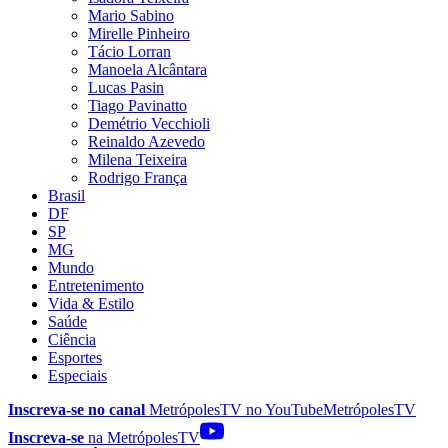
Mario Sabino
Mirelle Pinheiro
Tácio Lorran
Manoela Alcântara
Lucas Pasin
Tiago Pavinatto
Demétrio Vecchioli
Reinaldo Azevedo
Milena Teixeira
Rodrigo França
Brasil
DF
SP
MG
Mundo
Entretenimento
Vida & Estilo
Saúde
Ciência
Esportes
Especiais
Inscreva-se no canal
MetrópolesTV no
YouTube
MetrópolesTV
Inscreva-se
na MetrópolesTV