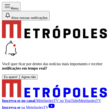
Menu
Ative nossas notificações
Você quer ficar por dentro das notícias mais importantes e receber
notificações em tempo real?
Eu quero!
Agora não
Inscreva-se no canal
MetrópolesTV no
YouTube
MetrópolesTV
Inscreva-se
na MetrópolesTV