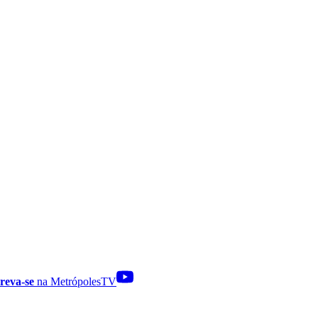
reva-se
na MetrópolesTV