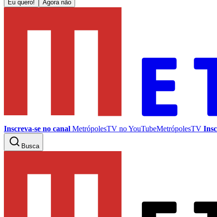
Eu quero!
Agora não
Inscreva-se no canal
MetrópolesTV no
YouTube
MetrópolesTV
Insc
Busca