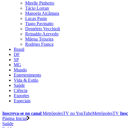
Mirelle Pinheiro
Tácio Lorran
Manoela Alcântara
Lucas Pasin
Tiago Pavinatto
Demétrio Vecchioli
Reinaldo Azevedo
Milena Teixeira
Rodrigo França
Brasil
DF
SP
MG
Mundo
Entretenimento
Vida & Estilo
Saúde
Ciência
Esportes
Especiais
Inscreva-se no canal
MetrópolesTV no
YouTube
MetrópolesTV
Insc
Página Inicial
Saúde