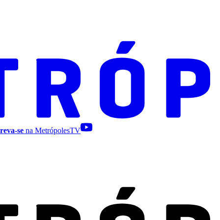
reva-se
na MetrópolesTV