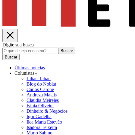
Digite sua busca
Buscar
Buscar
Últimas notícias
Colunistas
Lilian Tahan
Blog do Noblat
Carlos Carone
Andreza Matais
Claudia Meireles
Fábia Oliveira
Dinheiro & Negócios
Igor Gadelha
Ilca Maria Estevão
Isadora Teixeira
Mario Sabino