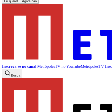
Eu quero!
Agora não
Inscreva-se no canal
MetrópolesTV no
YouTube
MetrópolesTV
Insc
Busca