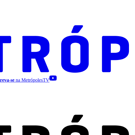
reva-se
na MetrópolesTV