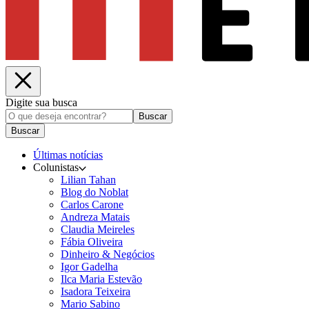
Digite sua busca
Buscar
Buscar
Últimas notícias
Colunistas
Lilian Tahan
Blog do Noblat
Carlos Carone
Andreza Matais
Claudia Meireles
Fábia Oliveira
Dinheiro & Negócios
Igor Gadelha
Ilca Maria Estevão
Isadora Teixeira
Mario Sabino