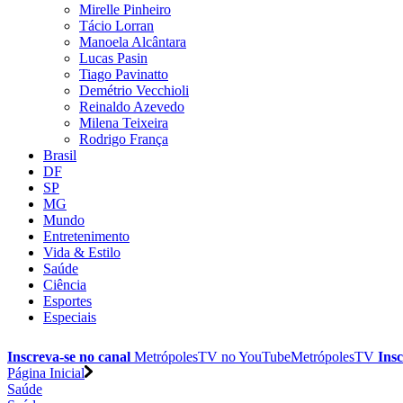
Mirelle Pinheiro
Tácio Lorran
Manoela Alcântara
Lucas Pasin
Tiago Pavinatto
Demétrio Vecchioli
Reinaldo Azevedo
Milena Teixeira
Rodrigo França
Brasil
DF
SP
MG
Mundo
Entretenimento
Vida & Estilo
Saúde
Ciência
Esportes
Especiais
Inscreva-se no canal
MetrópolesTV no
YouTube
MetrópolesTV
Insc
Página Inicial
Saúde