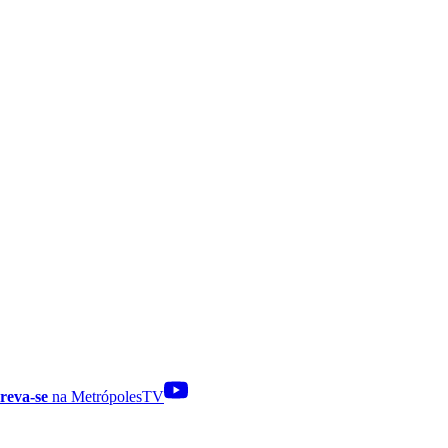
reva-se
na MetrópolesTV