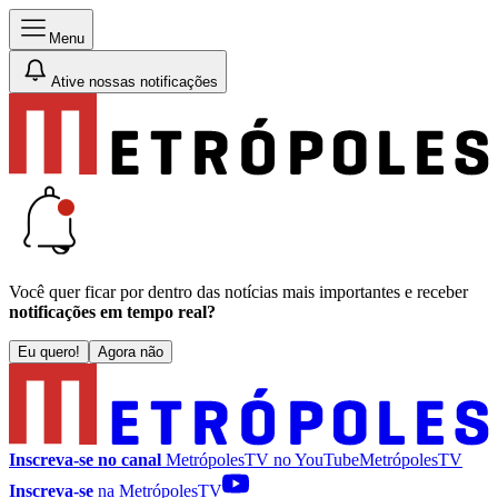
Menu
Ative nossas notificações
Você quer ficar por dentro das notícias mais importantes e receber
notificações em tempo real?
Eu quero!
Agora não
Inscreva-se no canal
MetrópolesTV no
YouTube
MetrópolesTV
Inscreva-se
na MetrópolesTV