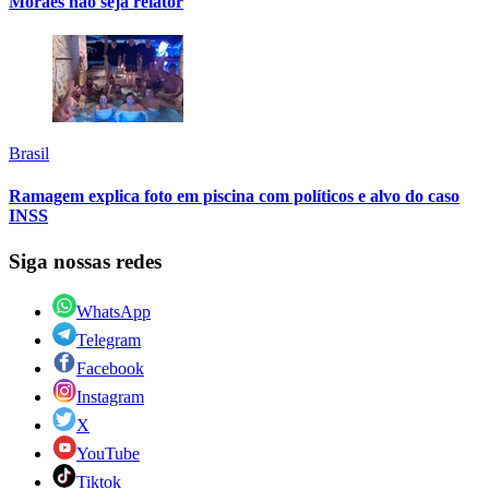
Moraes não seja relator
Brasil
Ramagem explica foto em piscina com políticos e alvo do caso
INSS
Siga nossas redes
WhatsApp
Telegram
Facebook
Instagram
X
YouTube
Tiktok