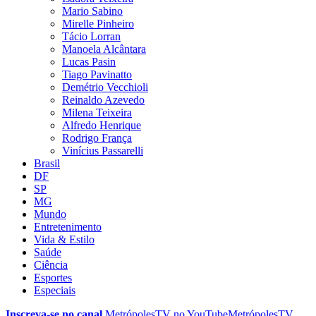
Mario Sabino
Mirelle Pinheiro
Tácio Lorran
Manoela Alcântara
Lucas Pasin
Tiago Pavinatto
Demétrio Vecchioli
Reinaldo Azevedo
Milena Teixeira
Alfredo Henrique
Rodrigo França
Vinícius Passarelli
Brasil
DF
SP
MG
Mundo
Entretenimento
Vida & Estilo
Saúde
Ciência
Esportes
Especiais
Inscreva-se no canal
MetrópolesTV no
YouTube
MetrópolesTV