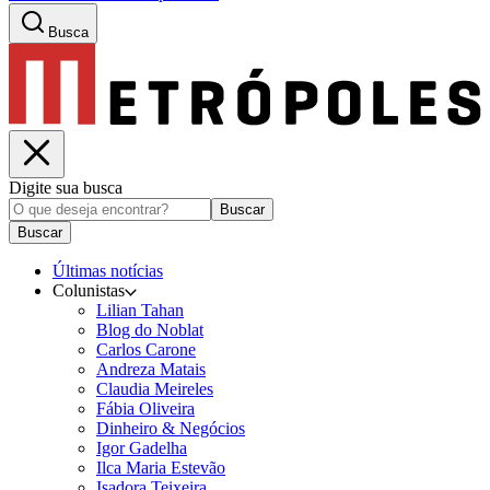
Busca
Digite sua busca
Buscar
Buscar
Últimas notícias
Colunistas
Lilian Tahan
Blog do Noblat
Carlos Carone
Andreza Matais
Claudia Meireles
Fábia Oliveira
Dinheiro & Negócios
Igor Gadelha
Ilca Maria Estevão
Isadora Teixeira