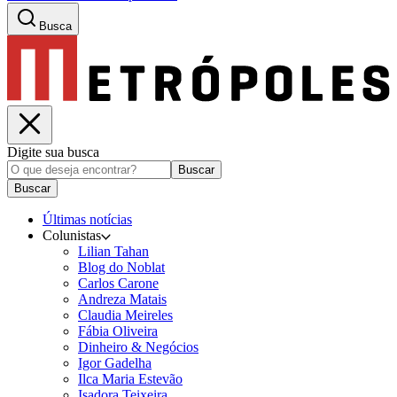
Busca
Digite sua busca
Buscar
Buscar
Últimas notícias
Colunistas
Lilian Tahan
Blog do Noblat
Carlos Carone
Andreza Matais
Claudia Meireles
Fábia Oliveira
Dinheiro & Negócios
Igor Gadelha
Ilca Maria Estevão
Isadora Teixeira