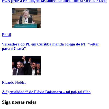
PGR pede à PF diligências sobre denúncia contra vice de Flávio
Brasil
Vereadora do PL em Curitiba manda colega do PT "voltar
para o Ceará"
Ricardo Noblat
A “genialidade” de Flávio Bolsonaro – tal pai, tal filho
Siga nossas redes