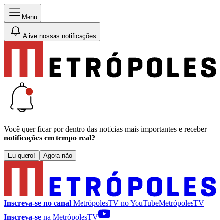
Menu
Ative nossas notificações
Você quer ficar por dentro das notícias mais importantes e receber
notificações em tempo real?
Eu quero!
Agora não
Inscreva-se no canal
MetrópolesTV no
YouTube
MetrópolesTV
Inscreva-se
na MetrópolesTV