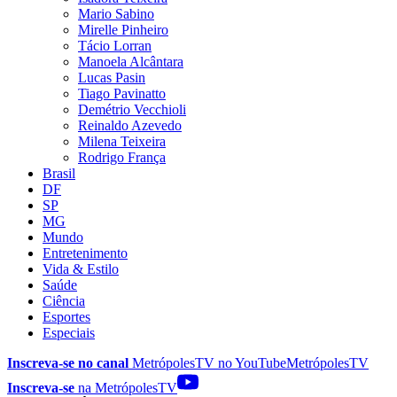
Mario Sabino
Mirelle Pinheiro
Tácio Lorran
Manoela Alcântara
Lucas Pasin
Tiago Pavinatto
Demétrio Vecchioli
Reinaldo Azevedo
Milena Teixeira
Rodrigo França
Brasil
DF
SP
MG
Mundo
Entretenimento
Vida & Estilo
Saúde
Ciência
Esportes
Especiais
Inscreva-se no canal
MetrópolesTV no
YouTube
MetrópolesTV
Inscreva-se
na MetrópolesTV