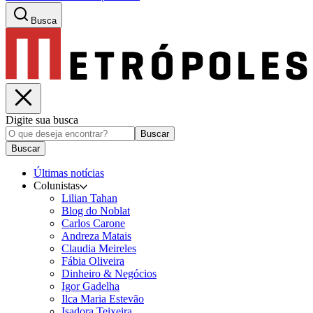
Busca
Digite sua busca
Buscar
Buscar
Últimas notícias
Colunistas
Lilian Tahan
Blog do Noblat
Carlos Carone
Andreza Matais
Claudia Meireles
Fábia Oliveira
Dinheiro & Negócios
Igor Gadelha
Ilca Maria Estevão
Isadora Teixeira