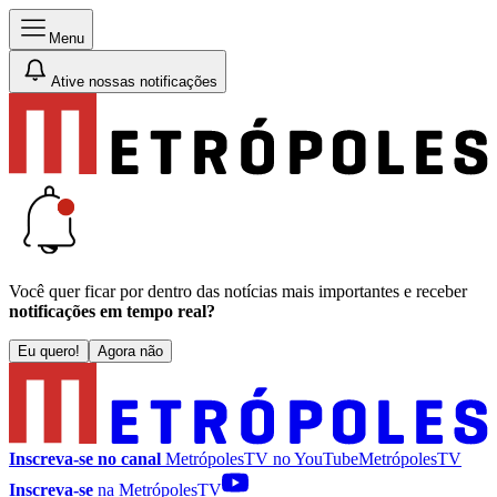
Menu
Ative nossas notificações
Você quer ficar por dentro das notícias mais importantes e receber
notificações em tempo real?
Eu quero!
Agora não
Inscreva-se no canal
MetrópolesTV no
YouTube
MetrópolesTV
Inscreva-se
na MetrópolesTV