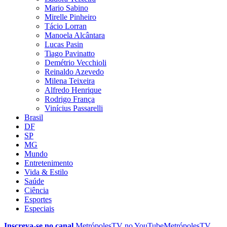
Mario Sabino
Mirelle Pinheiro
Tácio Lorran
Manoela Alcântara
Lucas Pasin
Tiago Pavinatto
Demétrio Vecchioli
Reinaldo Azevedo
Milena Teixeira
Alfredo Henrique
Rodrigo França
Vinícius Passarelli
Brasil
DF
SP
MG
Mundo
Entretenimento
Vida & Estilo
Saúde
Ciência
Esportes
Especiais
Inscreva-se no canal
MetrópolesTV no
YouTube
MetrópolesTV