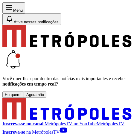
Menu
Ative nossas notificações
Você quer ficar por dentro das notícias mais importantes e receber
notificações em tempo real?
Eu quero!
Agora não
Inscreva-se no canal
MetrópolesTV no
YouTube
MetrópolesTV
Inscreva-se
na MetrópolesTV