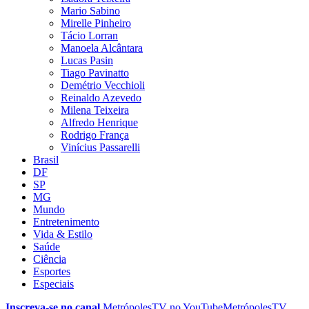
Mario Sabino
Mirelle Pinheiro
Tácio Lorran
Manoela Alcântara
Lucas Pasin
Tiago Pavinatto
Demétrio Vecchioli
Reinaldo Azevedo
Milena Teixeira
Alfredo Henrique
Rodrigo França
Vinícius Passarelli
Brasil
DF
SP
MG
Mundo
Entretenimento
Vida & Estilo
Saúde
Ciência
Esportes
Especiais
Inscreva-se no canal
MetrópolesTV no
YouTube
MetrópolesTV