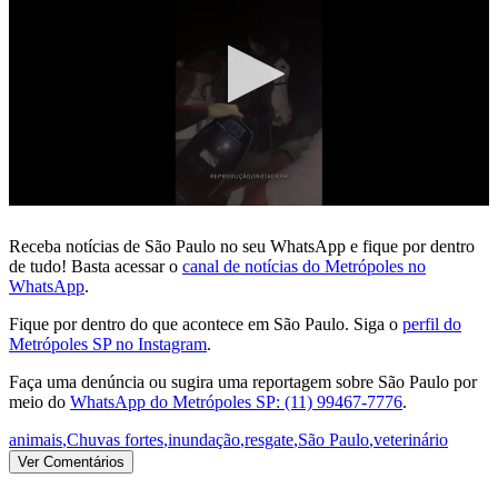
Receba notícias de São Paulo no seu WhatsApp e fique por dentro
de tudo! Basta acessar o
canal de notícias do Metrópoles no
WhatsApp
.
Fique por dentro do que acontece em São Paulo. Siga o
perfil do
Metrópoles SP no Instagram
.
Faça uma denúncia ou sugira uma reportagem sobre São Paulo por
meio do
WhatsApp do Metrópoles SP: (11) 99467-7776
.
animais
,
Chuvas fortes
,
inundação
,
resgate
,
São Paulo
,
veterinário
Ver Comentários