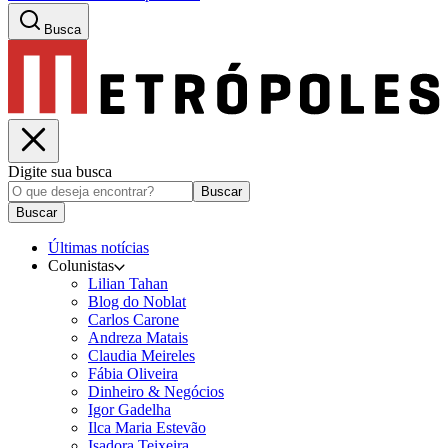
Busca
Digite sua busca
Buscar
Buscar
Últimas notícias
Colunistas
Lilian Tahan
Blog do Noblat
Carlos Carone
Andreza Matais
Claudia Meireles
Fábia Oliveira
Dinheiro & Negócios
Igor Gadelha
Ilca Maria Estevão
Isadora Teixeira