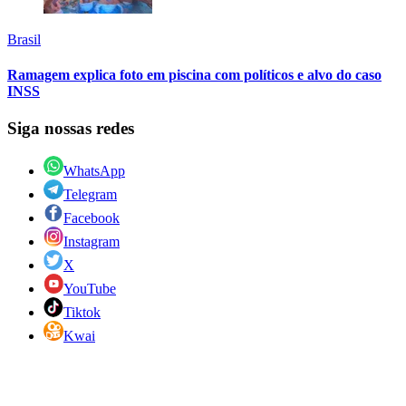
Brasil
Ramagem explica foto em piscina com políticos e alvo do caso
INSS
Siga nossas redes
WhatsApp
Telegram
Facebook
Instagram
X
YouTube
Tiktok
Kwai