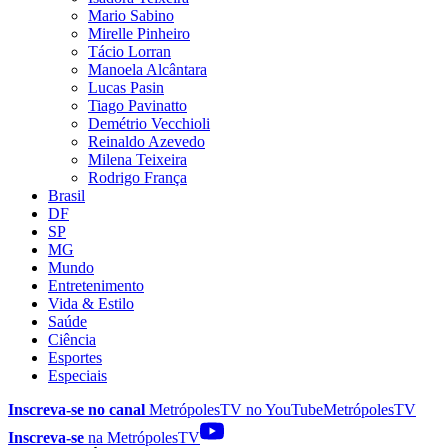
Mario Sabino
Mirelle Pinheiro
Tácio Lorran
Manoela Alcântara
Lucas Pasin
Tiago Pavinatto
Demétrio Vecchioli
Reinaldo Azevedo
Milena Teixeira
Rodrigo França
Brasil
DF
SP
MG
Mundo
Entretenimento
Vida & Estilo
Saúde
Ciência
Esportes
Especiais
Inscreva-se no canal
MetrópolesTV no
YouTube
MetrópolesTV
Inscreva-se
na MetrópolesTV