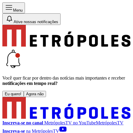
Menu
Ative nossas notificações
Você quer ficar por dentro das notícias mais importantes e receber
notificações em tempo real?
Eu quero!
Agora não
Inscreva-se no canal
MetrópolesTV no
YouTube
MetrópolesTV
Inscreva-se
na MetrópolesTV