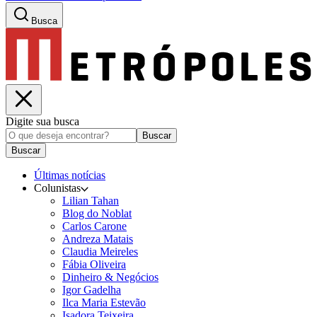
Busca
Digite sua busca
Buscar
Buscar
Últimas notícias
Colunistas
Lilian Tahan
Blog do Noblat
Carlos Carone
Andreza Matais
Claudia Meireles
Fábia Oliveira
Dinheiro & Negócios
Igor Gadelha
Ilca Maria Estevão
Isadora Teixeira