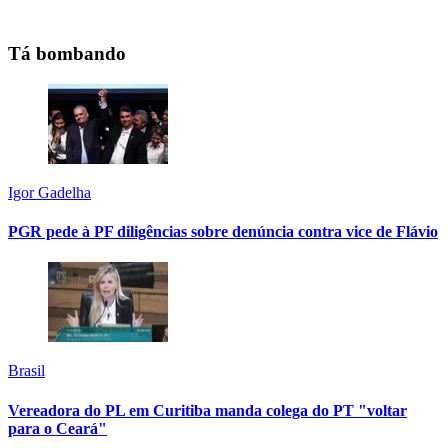
Tá bombando
Igor Gadelha
PGR pede à PF diligências sobre denúncia contra vice de Flávio
Brasil
Vereadora do PL em Curitiba manda colega do PT "voltar
para o Ceará"