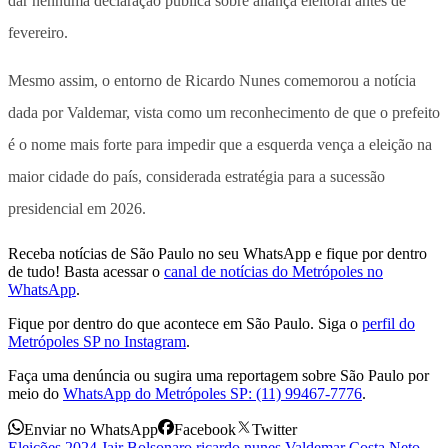
dar nenhuma declaração pública sobre aliança eleitoral antes de
fevereiro.
Mesmo assim, o entorno de Ricardo Nunes comemorou a notícia
dada por Valdemar, vista como um reconhecimento de que o prefeito
é o nome mais forte para impedir que a esquerda vença a eleição na
maior cidade do país, considerada estratégia para a sucessão
presidencial em 2026.
Receba notícias de São Paulo no seu WhatsApp e fique por dentro
de tudo! Basta acessar o
canal de notícias do Metrópoles no
WhatsApp
.
Fique por dentro do que acontece em São Paulo. Siga o
perfil do
Metrópoles SP no Instagram
.
Faça uma denúncia ou sugira uma reportagem sobre São Paulo por
meio do
WhatsApp do Metrópoles SP: (11) 99467-7776
.
Enviar no WhatsApp
Facebook
Twitter
Eleições 2024
,
Jair Bolsonaro
,
ricardo nunes
,
Valdemar Costa Neto