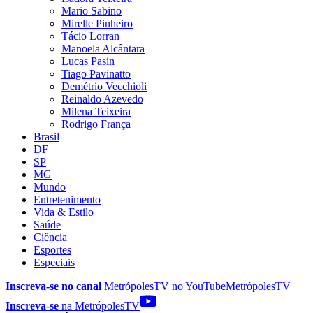
Mario Sabino
Mirelle Pinheiro
Tácio Lorran
Manoela Alcântara
Lucas Pasin
Tiago Pavinatto
Demétrio Vecchioli
Reinaldo Azevedo
Milena Teixeira
Rodrigo França
Brasil
DF
SP
MG
Mundo
Entretenimento
Vida & Estilo
Saúde
Ciência
Esportes
Especiais
Inscreva-se no canal
MetrópolesTV no
YouTube
MetrópolesTV
Inscreva-se
na MetrópolesTV