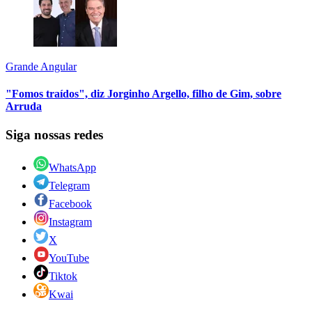
Grande Angular
"Fomos traídos", diz Jorginho Argello, filho de Gim, sobre
Arruda
Siga nossas redes
WhatsApp
Telegram
Facebook
Instagram
X
YouTube
Tiktok
Kwai