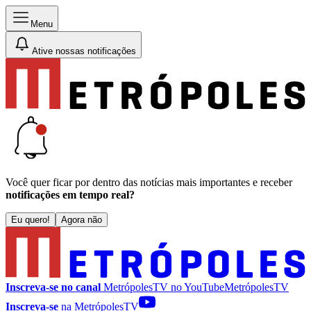
Menu
Ative nossas notificações
Você quer ficar por dentro das notícias mais importantes e receber
notificações em tempo real?
Eu quero!
Agora não
Inscreva-se no canal
MetrópolesTV no
YouTube
MetrópolesTV
Inscreva-se
na MetrópolesTV