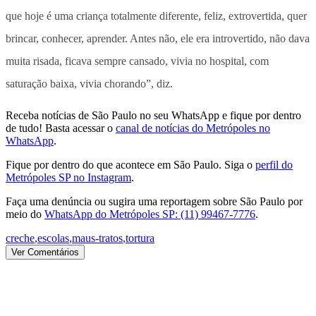
que hoje é uma criança totalmente diferente, feliz, extrovertida, quer
brincar, conhecer, aprender. Antes não, ele era introvertido, não dava
muita risada, ficava sempre cansado, vivia no hospital, com
saturação baixa, vivia chorando”, diz.
Receba notícias de São Paulo no seu WhatsApp e fique por dentro
de tudo! Basta acessar o
canal de notícias do Metrópoles no
WhatsApp
.
Fique por dentro do que acontece em São Paulo. Siga o
perfil do
Metrópoles SP no Instagram
.
Faça uma denúncia ou sugira uma reportagem sobre São Paulo por
meio do
WhatsApp do Metrópoles SP: (11) 99467-7776
.
creche
,
escolas
,
maus-tratos
,
tortura
Ver Comentários