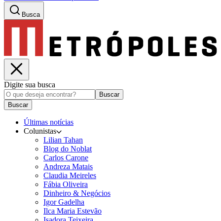
Busca
Digite sua busca
Buscar
Buscar
Últimas notícias
Colunistas
Lilian Tahan
Blog do Noblat
Carlos Carone
Andreza Matais
Claudia Meireles
Fábia Oliveira
Dinheiro & Negócios
Igor Gadelha
Ilca Maria Estevão
Isadora Teixeira