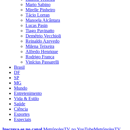
Mario Sabino
Mirelle Pinheiro
Tácio Lorran
Manoela Alcântara
Lucas Pasin
Tiago Pavinatto
Demétrio Vecchioli
Reinaldo Azevedo
Milena Teixeira
Alfredo Henrique
Rodrigo França
Vinícius Passarelli
Brasil
DF
SP
MG
Mundo
Entretenimento
Vida & Estilo
Saúde
Ciência
Esportes
Especiais
Inscreva-se no canal
MetrópolesTV no
YouTube
MetrópolesTV