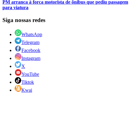
PM arranca à força motorista de ônibus que pediu passagem
para viatura
Siga nossas redes
WhatsApp
Telegram
Facebook
Instagram
X
YouTube
Tiktok
Kwai