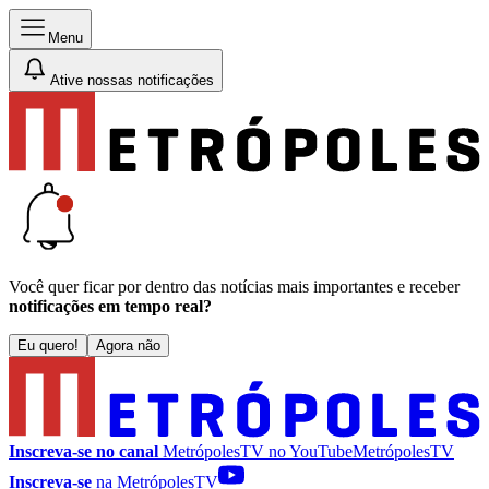
Menu
Ative nossas notificações
Você quer ficar por dentro das notícias mais importantes e receber
notificações em tempo real?
Eu quero!
Agora não
Inscreva-se no canal
MetrópolesTV no
YouTube
MetrópolesTV
Inscreva-se
na MetrópolesTV